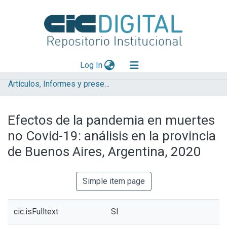
(current)
Log In
Artículos, Informes y presentaciones en Congresos (UNLP)
Explorar
Mas información
Efectos de la pandemia en muertes
Aportar material
no Covid-19: análisis en la provincia
Statistics
de Buenos Aires, Argentina, 2020
Simple item page
cic.isFulltext
SI