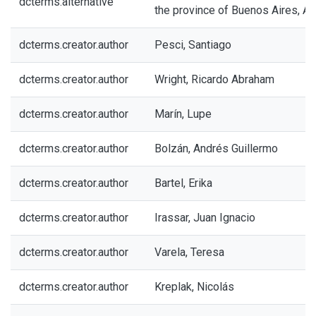
dcterms.alternative
the province of Buenos Aires, Ar
dcterms.creator.author
Pesci, Santiago
dcterms.creator.author
Wright, Ricardo Abraham
dcterms.creator.author
Marín, Lupe
dcterms.creator.author
Bolzán, Andrés Guillermo
dcterms.creator.author
Bartel, Erika
dcterms.creator.author
Irassar, Juan Ignacio
dcterms.creator.author
Varela, Teresa
dcterms.creator.author
Kreplak, Nicolás