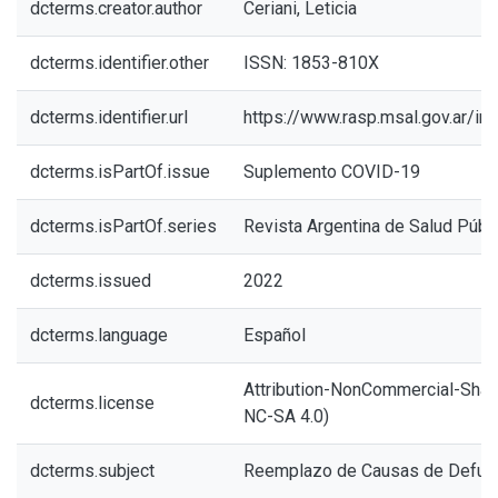
dcterms.creator.author
Ceriani, Leticia
dcterms.identifier.other
ISSN: 1853-810X
dcterms.identifier.url
https://www.rasp.msal.gov.ar/in
dcterms.isPartOf.issue
Suplemento COVID-19
dcterms.isPartOf.series
Revista Argentina de Salud Públ
dcterms.issued
2022
dcterms.language
Español
Attribution-NonCommercial-ShareA
dcterms.license
NC-SA 4.0)
dcterms.subject
Reemplazo de Causas de Defun