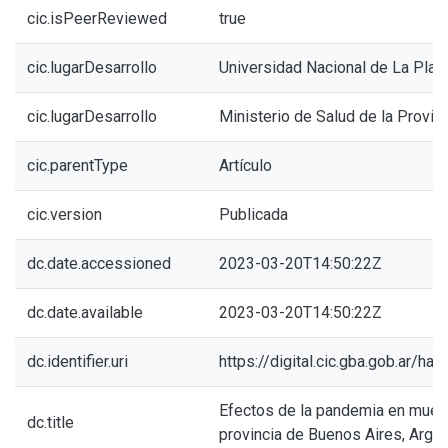
cic.isPeerReviewed
true
cic.lugarDesarrollo
Universidad Nacional de La Plat
cic.lugarDesarrollo
Ministerio de Salud de la Provin
cic.parentType
Artículo
cic.version
Publicada
dc.date.accessioned
2023-03-20T14:50:22Z
dc.date.available
2023-03-20T14:50:22Z
dc.identifier.uri
https://digital.cic.gba.gob.ar/h
Efectos de la pandemia en muerte
dc.title
provincia de Buenos Aires, Argen