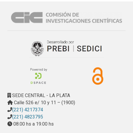
patógeno se caracterizaron mediante rep-PCR empleando 
primers BOX, REP y ERIC; mediante pruebas bioquímicas y 
fisiológicas y por susceptibilidad/resistencia al 
bacteriófago PPL1c.
SEDE CENTRAL - LA PLATA
Calle 526 e/ 10 y 11 – (1900)
(221) 4217374
(221) 4823795
08.00 hs a 19.00 hs