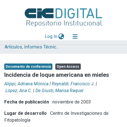
(current)
Log In
Artículos, Informes Técnicos y presentaciones en Congresos
Explorar
Mas información
Documento de conferencia
Open Access
Aportar material
Incidencia de loque americana en mieles
Statistics
Alippi, Adriana Mónica
|
Reynaldi, Francisco J.
|
López, Ana C.
|
De Giusti, Marisa Raquel
Fecha de publicación
noviembre de 2003
Lugar de desarrollo
Centro de Investigaciones de
Fitopatología