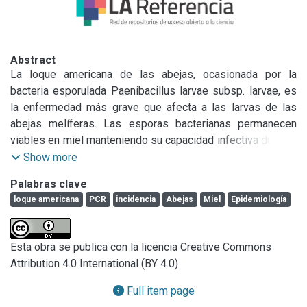
Abstract
La loque americana de las abejas, ocasionada por la 
bacteria esporulada Paenibacillus larvae subsp. larvae, es 
la enfermedad más grave que afecta a las larvas de las 
abejas melíferas. Las esporas bacterianas permanecen 
viables en miel manteniendo su capacidad infectiva durante 
tiempo prolongado y de esa forma diseminan la 
Show more
enfermedad aún desde colmenas asintomáticas. Para 
Palabras clave
determinar la incidencia de la enfermedad, se realizó un 
loque americana
PCR
incidencia
Abejas
Miel
Epidemiología
monitoreo de la distribución de esporas de P. l. larvae en 
mieles de distintos partidos de la Prov. de Bs. As., con un 
tamaño muestral de 394 (95% de certeza) durante 3 años 
Esta obra se publica con la licencia Creative Commons
de muestreo: 1999-2000-2001. Del total, se obtuvieron 219 
Attribution 4.0 International (BY 4.0)
muestras positivas (55,4% de incidencia). Se optimizó la 
técnica de aislamiento logrando disminuir el límite de 
Full item page
detección de esporas viables. Las poblaciones del 