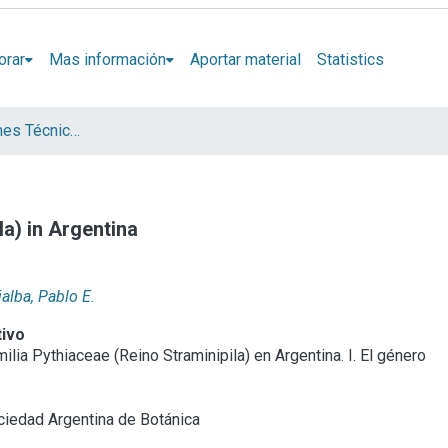
orar
Mas información
Aportar material
Statistics
Artículos, Informes Técnicos y presentaciones en Congresos
la) in Argentina
jalba, Pablo E.
tivo
milia Pythiaceae (Reino Straminipila) en Argentina. I. El género
iedad Argentina de Botánica