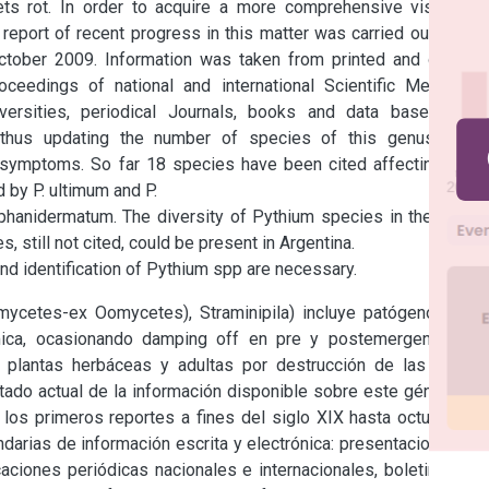
s rot. In order to acquire a more comprehensive vision of 
report of recent progress in this matter was carried out since 
 October 2009. Information was taken from printed and on line 
edings of national and international Scientific Meetings, 
iversities, periodical Journals, books and data bases. The 
thus updating the number of species of this genus, their 
d symptoms. So far 18 species have been cited affecting, 247 
by P. ultimum and P.

aphanidermatum. The diversity of Pythium species in the world 
 still not cited, could be present in Argentina.

nd identification of Pythium spp are necessary.
ycetes-ex Oomycetes), Straminipila) incluye patógenos que 
ica, ocasionando damping off en pre y postemergencia de 
 plantas herbáceas y adultas por destrucción de las raíces 
tado actual de la información disponible sobre este género en 
 los primeros reportes a fines del siglo XIX hasta octubre de 
darias de información escrita y electrónica: presentaciones en 
aciones periódicas nacionales e internacionales, boletines de 