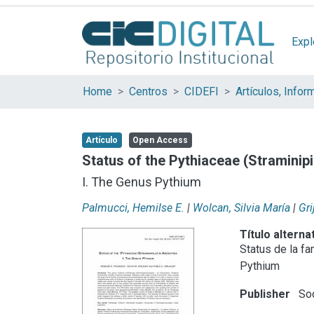
Expl
Home
Centros
CIDEFI
Artículo
Open Access
Status of the Pythiaceae (Straminipi
I. The Genus Pythium
Palmucci, Hemilse E.
|
Wolcan, Silvia María
|
Gri
Título alterna
Status de la fa
Pythium
Publisher
Soc