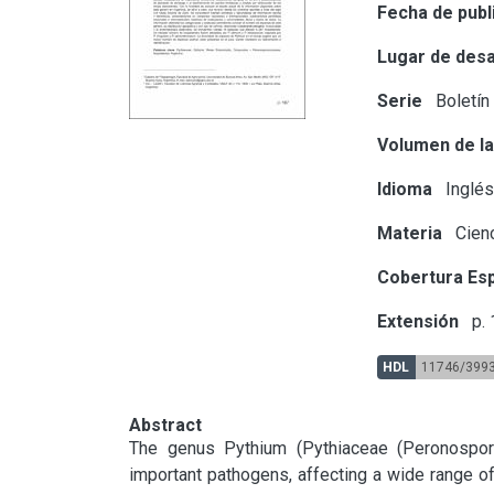
Fecha de publ
Lugar de desa
Serie
Boletín
Volumen de la
Idioma
Inglé
Materia
Cienc
Cobertura Esp
Extensión
p.
HDL
11746/399
Abstract
The genus Pythium (Pythiaceae (Peronosporo
important pathogens, affecting a wide range o