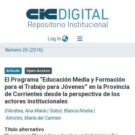
(current)
Log In
Número 26 (2016)
Explorar
Mas información
Artículo
Open Access
Aportar material
El Programa “Educación Media y Formación
para el Trabajo para Jóvenes” en la Provincia
Statistics
de Corrientes desde la perspectiva de los
actores institucionales
D'Andrea, Ana María
|
Sobol, Blanca Noelia
|
Almirón, María del Carmen
Título alternativo