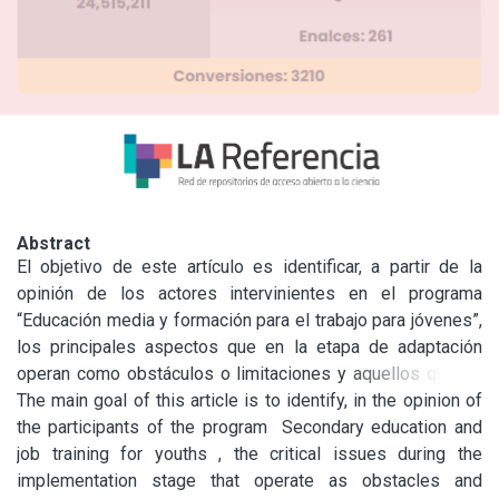
Abstract
El objetivo de este artículo es identificar, a partir de la 
opinión de los actores intervinientes en el programa 
“Educación media y formación para el trabajo para jóvenes”, 
los principales aspectos que en la etapa de adaptación 
operan como obstáculos o limitaciones y aquellos que se 
configuran como facilitadores.

The main goal of this article is to identify, in the opinion of 
El trabajo es el resultado de entrevistas en profundidad 
the participants of the program  Secondary education and 
realizadas en agosto de 2012 a responsables 
job training for youths , the critical issues during the 
jurisdiccionales y a los actores de una muestra intencional 
implementation stage that operate as obstacles and 