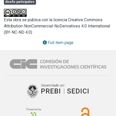
diseño participativo
fundamentalmente analógicas en donde es escasa o nula la 
asistencia formal o computacional para facilitar la 
generación, organización y procesamiento de información 
Esta obra se publica con la licencia Creative Commons
durante el proceso creativo. El proceso creativo, 
Attribution-NonCommercial-NoDerivatives 4.0 International
fundamental en la etapa conceptual, es un área incierta, ya 
(BY-NC-ND 4.0)
que no hay ninguna garantía de que el “evento” creativo 
vaya a ocurrir. Los estudios más recientes en el campo de 
Full item page
las ciencias cognitivas, particularmente dentro de la 
neurociencia, dieron como resultado una expansión del 
conocimiento sobre la temática y la aparición de nuevas 
teorías que proponen mecanismos en el pensamiento 
creativo. Este estudio propone generar herramientas para 
utilizar en instancias de diseño participativo de artefactos 
tomando como casos de estudio problemáticas 
pertenecientes al INTA, vinculando artefactos técnicos y la 
interacción entre individuos.