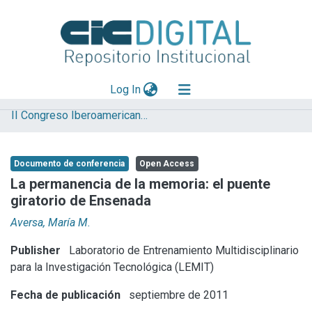
(current)
Log In
II Congreso Iberoamericano y X Jornada de Técnicas de Reparación y Conservación del Patrimonio
Explorar
Mas información
Documento de conferencia
Open Access
Aportar material
La permanencia de la memoria: el puente
giratorio de Ensenada
Statistics
Aversa, María M.
Publisher
Laboratorio de Entrenamiento Multidisciplinario
para la Investigación Tecnológica (LEMIT)
Fecha de publicación
septiembre de 2011