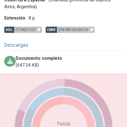
Aires, Argentina)
Extensión
8 p.
HDL
11746/1110
ISBN
978-987-26159-1-8
Descargas
Documento completo
(647.34 KB)