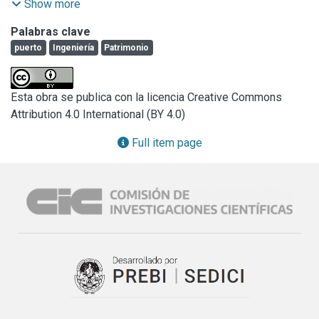
progreso local, regional, nacional.

Show more
Nos interesa rescatar en parte, de la memoria, el puente 
Palabras clave
giratorio de Ensenada, símbolo de una época y manifiesto 
puerto
Ingeniería
Patrimonio
de una arquitectura (o ingeniería) portuaria, hoy abandonada.

En la actualidad se halla abandonado y degradado pero con 
proyecto de restauración y conformación de un paseo 
Esta obra se publica con la licencia Creative Commons
peatonal.

Attribution 4.0 International (BY 4.0)
El trabajo pretende reconocer la importancia del puente en 
el rol portuario en épocas de funcionamiento, así también 
Full item page
re-pensar la actuación con el patrimonio edilicio por parte 
de la población en general, el área profesional y las 
instituciones pertinentes, el valor de la preservación 
arquitectónica, pero además de la memoria e identidad 
local.