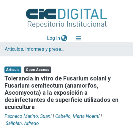
(current)
Log In
Artículos, Informes y presentaciones en Congresos (UNLP)
Explorar
Mas información
Artículo
Open Access
Aportar material
Tolerancia in vitro de Fusarium solani y
Fusarium semitectum (anamorfos,
Statistics
Ascomycota) a la exposición a
desinfectantes de superficie utilizados en
acuicultura
Pacheco Marino, Suani
|
Cabello, Marta Noemí
|
Salibian, Alfredo