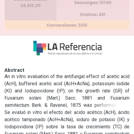
Abstract
An in vitro evaluation of the antifungal effect of acetic acid 
(AcH), buffered acetic acid (AcH+AcNa), potassium iodide 
(KI) and Iodopovidone (IP); on the growth rate (GR) of 
Fusarium solani (Mart.) Sacc. 1881 and Fusarium 
semitectum Berk. & Ravenel, 1875 was performed. Both 
fungal species were isolated from eggs of the Argentinian 
Se evaluó in vitro el efecto del: acido acético (AcH), ácido 
silverside Odontesthes bonariensis (Cuvier & 
acético tamponado (AcH+AcNa), ioduro de potasio (IK) y 
Valenciennes, 1835). The studied substances are 
Iodopovidona (IP) sobre la tasa de crecimiento (TC) de 
commonly used in fish farming as surface disinfectants. 
Fusarium solani (Mart.) Sacc. 1881 y Fusarium semitectum 