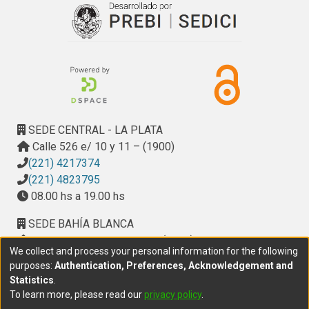
SEDE CENTRAL - LA PLATA
Calle 526 e/ 10 y 11 – (1900)
(221) 4217374
(221) 4823795
08.00 hs a 19.00 hs
SEDE BAHÍA BLANCA
Calle Ciudad de Cali 320 – (8000). Universidad
We collect and process your personal information for the following
Provincial del Sudoeste (UPSO)
purposes:
Authentication, Preferences, Acknowledgement and
(291) 459 2550
, interno 147
Statistics
.
10.00 h a 14.00 h
To learn more, please read our
privacy policy
.
delegacion.bahia@cic.gba.gob.ar