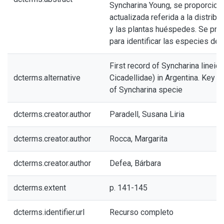
Syncharina Young, se proporcion
actualizada referida a la distribu
y las plantas huéspedes. Se pro
para identificar las especies del
First record of Syncharina lineic
dcterms.alternative
Cicadellidae) in Argentina. Key to
of Syncharina specie
dcterms.creator.author
Paradell, Susana Liria
dcterms.creator.author
Rocca, Margarita
dcterms.creator.author
Defea, Bárbara
dcterms.extent
p. 141-145
dcterms.identifier.url
Recurso completo