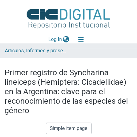
(current)
Log In
Artículos, Informes y presentaciones en Congresos (UNLP)
Explorar
Mas información
Primer registro de Syncharina
Aportar material
lineiceps (Hemiptera: Cicadellidae)
Statistics
en la Argentina: clave para el
reconocimiento de las especies del
género
Simple item page