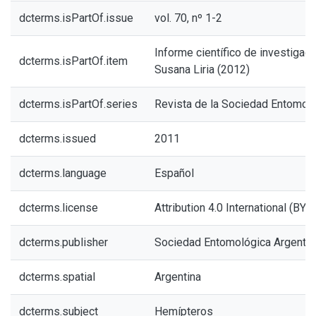
dcterms.isPartOf.issue
vol. 70, nº 1-2
Informe científico de investigado
dcterms.isPartOf.item
Susana Liria (2012)
dcterms.isPartOf.series
Revista de la Sociedad Entomoló
dcterms.issued
2011
dcterms.language
Español
dcterms.license
Attribution 4.0 International (BY 4
dcterms.publisher
Sociedad Entomológica Argentin
dcterms.spatial
Argentina
dcterms.subject
Hemípteros