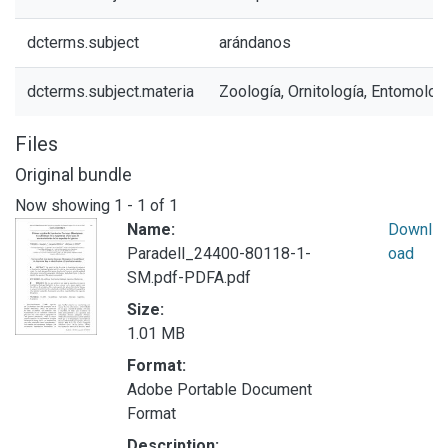
dcterms.subject
arándanos
dcterms.subject.materia
Zoología, Ornitología, Entomologí
Files
Original bundle
Now showing
1 - 1 of 1
Name:
Downl
Paradell_24400-80118-1-
oad
SM.pdf-PDFA.pdf
Size:
1.01 MB
Format:
Adobe Portable Document
Format
Description: