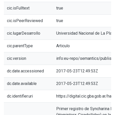
cic.isFulltext
true
cic.isPeerReviewed
true
cic.lugarDesarrollo
Universidad Nacional de La Plat
cic.parentType
Articulo
cic.version
info:eu-repo/semantics/publish
dc.date.accessioned
2017-05-23T12:49:53Z
dc.date.available
2017-05-23T12:49:53Z
dc.identifier.uri
https://digital.cic.gba.gob.ar/h
Primer registro de Syncharina li
(Hemiptera: Cicadellidae) en la A