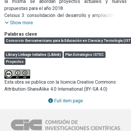
la misma se abordan proyectos actuales y nuevas 
propuestas para el año 2018.

Celsius 3: consolidación del desarrollo y ampliación de la 
red

Show more
Harvesting y visibilidad de la producción intelectual de las 
Palabras clave
instituciones miembros de ISTEC

Consorcio Iberoamericano para la Educación en Ciencia y Tecnología (IS
Mantenimiento y actualización de los Portales de ISTEC y 
Library Linkage Initiative (Liblink)
Plan Estratégico ISTEC
Nuevo proyecto:
 Bienvenida, recepción y capacitación de 
Proyectos
Nuevo proyecto
: Formación en gestión editorial, calidad y 
visibilidad de publicaciones periódicas de las instituciones 
Esta obra se publica con la licencia Creative Commons
Attribution-ShareAlike 4.0 International (BY-SA 4.0)
Nuevo proyecto
: Asesoramiento para la mejora de la 
excelencia académica de las instituciones y su 
Full item page
posicionamiento en rankings