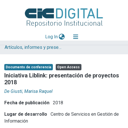
(current)
Log In
Artículos, informes y presentaciones en Congresos CESGI
Explorar
Mas información
Documento de conferencia
Open Access
Aportar material
Iniciativa Liblink: presentación de proyectos
2018
Statistics
De Giusti, Marisa Raquel
Fecha de publicación
2018
Lugar de desarrollo
Centro de Servicios en Gestión de
Información