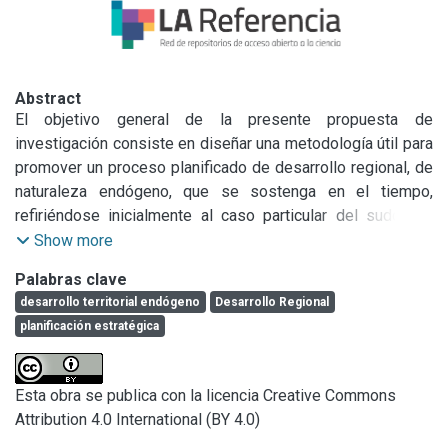
Abstract
El objetivo general de la presente propuesta de 
investigación consiste en diseñar una metodología útil para 
promover un proceso planificado de desarrollo regional, de 
naturaleza endógeno, que se sostenga en el tiempo, 
refiriéndose inicialmente al caso particular del sudoeste 
bonaerense (SOB).

Show more
Asimismo, se pretende el diseño deherramientas y 
Palabras clave
actividades específicas paraun programa sistemático de 
desarrollo territorial endógeno
Desarrollo Regional
este tipo, lo que resultaría en una aproximación inicical a un 
planificación estratégica
plan estratégico de desarrollo para la región del SOB. Cabe 
mencionar que en la medida de lo posible se intentarán 
aplicar a escala los resultados del trabajo realizado. Este 
Esta obra se publica con la licencia Creative Commons
trabajo sobre el territorio facilitaría evaluar la utilidad del 
Attribution 4.0 International (BY 4.0)
mismo.