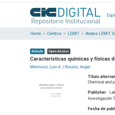
Expl
Home
Centros
LEMIT
Anales LEMIT. Se
Artículo
Open Access
Características químicas y físicas d
Mennucci, Luis A.
|
Rossini, Angel
Título alterna
Chemical and ph
Publisher
Lab
Investigación 
Fecha de publ