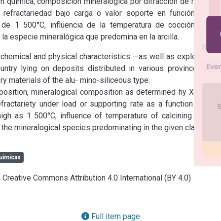
n química, composición mineralógica por difracción de rayos X 
., refractariedad bajo carga o valor soporte en función de la 
 de 1 500°C, influencia de la temperatura de cocción en la 
la especie mineralógica que predomina en la arcilla.
chemical and physical characteristics —as well as exploitation 
ntry lying on deposits distributed in various provinces and 
ry materials of the alu- mino-siliceous type.

refractariety under load or supporting rate as a function of the 
igh as 1 500°C, influence of temperature of calcining on the 
 the mineralogical species predominating in the given clay.
químicas
a Creative Commons Attribution 4.0 International (BY 4.0)
Full item page