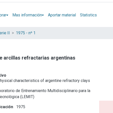
orar
Mas información
Aportar material
Statistics
rie II
1975 - nº 1
e arcillas refractarias argentinas
tivo
ysical characteristics of argentine refractory clays
oratorio de Entrenamiento Multidisciplinario para la
Tecnológica (LEMIT)
icación
1975