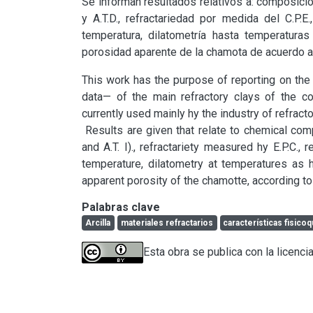
Se informan resultados relativos a: composició
y A.T.D., refractariedad por medida del C.P.E
temperatura, dilatometría hasta temperaturas
porosidad aparente de la chamota de acuerdo a 
This work has the purpose of reporting on the 
data— of the main refractory clays of the cou
currently used mainly hy the industry of refracto
 Results are given that relate to chemical composition, mineralogical composition as determined hy X-raying 
and A.T. I)., refractariety measured hy E.P.C., 
temperature, dilatometry at temperatures as h
apparent porosity of the chamotte, according to
Palabras clave
Arcilla
materiales refractarios
características fisico
Esta obra se publica con la licenci