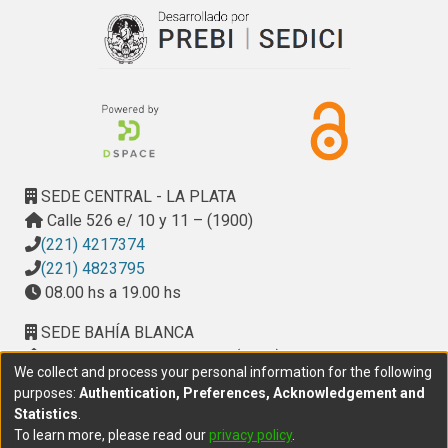
SEDE CENTRAL - LA PLATA
Calle 526 e/ 10 y 11 – (1900)
(221) 4217374
(221) 4823795
08.00 hs a 19.00 hs
SEDE BAHÍA BLANCA
Calle Ciudad de Cali 320 – (8000). Universidad
We collect and process your personal information for the following
Provincial del Sudoeste (UPSO)
purposes:
Authentication, Preferences, Acknowledgement and
(291) 459 2550
, interno 147
Statistics
.
10.00 h a 14.00 h
To learn more, please read our
privacy policy
.