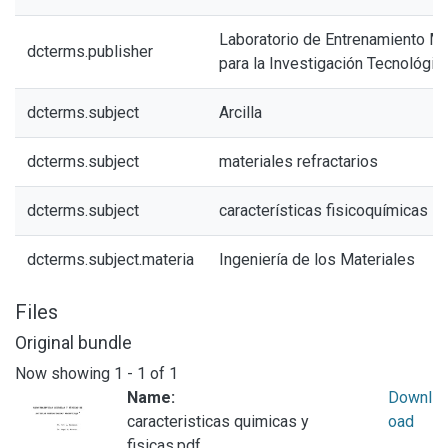
Laboratorio de Entrenamiento Mul
dcterms.publisher
para la Investigación Tecnológic
dcterms.subject
Arcilla
dcterms.subject
materiales refractarios
dcterms.subject
características fisicoquímicas
dcterms.subject.materia
Ingeniería de los Materiales
Files
Original bundle
Now showing
1 - 1 of 1
Name:
Downl
caracteristicas quimicas y
oad
fisicas.pdf