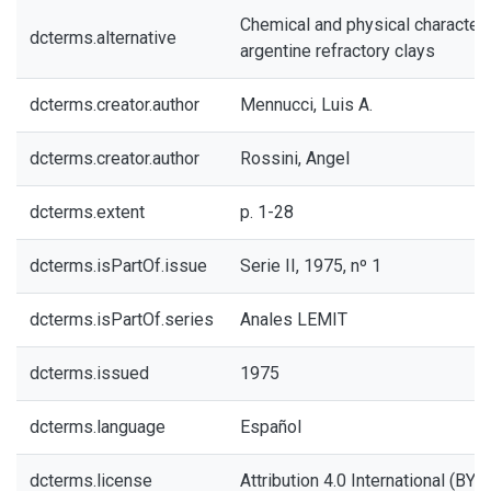
Chemical and physical characteri
dcterms.alternative
argentine refractory clays
dcterms.creator.author
Mennucci, Luis A.
dcterms.creator.author
Rossini, Angel
dcterms.extent
p. 1-28
dcterms.isPartOf.issue
Serie II, 1975, nº 1
dcterms.isPartOf.series
Anales LEMIT
dcterms.issued
1975
dcterms.language
Español
dcterms.license
Attribution 4.0 International (BY 4