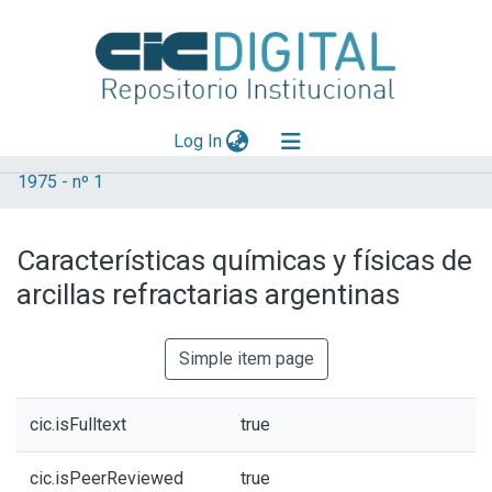
(current)
Log In
1975 - nº 1
Explorar
Mas información
Características químicas y físicas de
Aportar material
arcillas refractarias argentinas
Statistics
Simple item page
cic.isFulltext
true
cic.isPeerReviewed
true