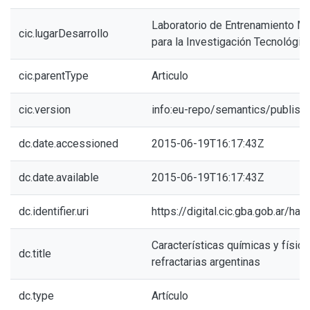
Laboratorio de Entrenamiento Mul
cic.lugarDesarrollo
para la Investigación Tecnológic
cic.parentType
Articulo
cic.version
info:eu-repo/semantics/publish
dc.date.accessioned
2015-06-19T16:17:43Z
dc.date.available
2015-06-19T16:17:43Z
dc.identifier.uri
https://digital.cic.gba.gob.ar/h
Características químicas y física
dc.title
refractarias argentinas
dc.type
Artículo