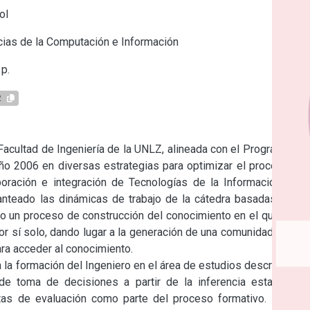
ol
ias de la Computación e Información
p.
2
Facultad de Ingeniería de la UNLZ, alineada con el Programa de 
 año 2006 en diversas estrategias para optimizar el proceso de 
ración e integración de Tecnologías de la Información y la 
nteado las dinámicas de trabajo de la cátedra basadas en el 
mo un proceso de construcción del conocimiento en el que cada 
 sí solo, dando lugar a la generación de una comunidad virtual 
ra acceder al conocimiento.

 la formación del Ingeniero en el área de estudios descriptivos 
de toma de decisiones a partir de la inferencia estadística 
tas de evaluación como parte del proceso formativo. Dichos 