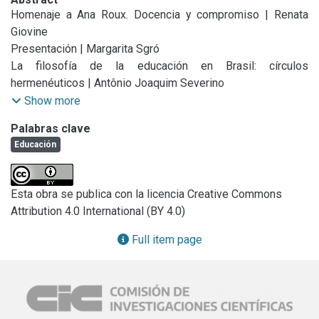
Homenaje a Ana Roux. Docencia y compromiso | Renata 
Giovine

Presentación | Margarita Sgró

La filosofía de la educación en Brasil: círculos 
hermenéuticos | Antônio Joaquim Severino

Crítica e emancipação: em busca dos princípios 
Show more
fundamentais da Teoria Crítica | Marcos Nobre

Palabras clave
A teoria da ação comunicativa de Habermas: implicações 
Educación
pedagógicas | Eldon Henrique Mühl

¿Existe la acción educativa potencialmente comunicativa? 
Un debate con Paz Gimeno Lorente | Hugo Antonio Russo

Esta obra se publica con la licencia Creative Commons
Filosofia da educaçaão e paciência do conceito | Sílvio 
Attribution 4.0 International (BY 4.0)
Gallo

Historia de la relación entre educación y tecnologías de 
Full item page
información y comunicación | Tomás Landivar y Claudia 
Floris

Una estrategia de intervención sobre la deserción 
universitaria: el primer año en carreras ingenieriles | Claudia 