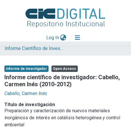
(current)
Log In
Informe Científico de Investigador
Explorar
Mas información
Informe de investigador
Open Access
Aportar material
Informe científico de investigador: Cabello,
Carmen Inés (2010-2012)
Statistics
Cabello, Carmen Inés
Título de investigación
Preparación y caracterización de nuevos materiales
inorgánicos de interés en catálisis heterogénea y control
ambiental