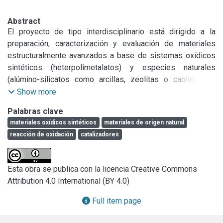
Abstract
El proyecto de tipo interdisciplinario está dirigido a la 
preparación, caracterización y evaluación de materiales 
estructuralmente avanzados a base de sistemas oxídicos 
sintéticos (heterpolimetalatos) y especies naturales 
(alúmino-silicatos como arcillas, zeolitas o caolinitas y 
minerales metalíferos) los que se desarrollan por 
Show more
modificación química o por interacción superficial entre 
Palabras clave
ellos para ser aplicados en procesos catalíticos, control 
materiales oxídicos sintéticos
materiales de origen natural
ambiental y electrotécnia. La caracterización y evaluación 
reacción de oxidación
catalizadores
se realiza por diferentes técnicas de análisis físico y/o 
químico como estructurales (DRX, SEM-EDS), 
espectroscópicas (FT-IR, Raman, XPS, 27Al-NMR, etc.), 
Esta obra se publica con la licencia Creative Commons
térmicas (TG-DTA, TPR), eléctricas, magnéticas, tests 
Attribution 4.0 International (BY 4.0)
catalíticos eco-ambientales y biomedicinales etc. de 
acuerdo a las características intrínsecas del material.
Full item page