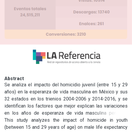
Abstract
Se analiza el impacto del homicidio juvenil (entre 15 y 29 
años) en la esperanza de vida masculina en México y sus 
32 estados en los trienios 2004-2006 y 2014-2016, y se 
identifican los factores que mejor explican las variaciones 
en los años de esperanza de vida masculina perdidos 
(AEVMP) por homicidio juvenil a nivel estatal en 2014-
This study analyzes the impact of homicide in youth 
2016. A partir de datos oficiales, se calcularon la esperanza 
(between 15 and 29 years of age) on male life expectancy 