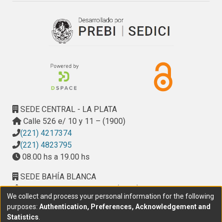
2014-2016 period.
SEDE CENTRAL - LA PLATA
Calle 526 e/ 10 y 11 – (1900)
(221) 4217374
(221) 4823795
08.00 hs a 19.00 hs
SEDE BAHÍA BLANCA
Calle Ciudad de Cali 320 – (8000). Universidad
We collect and process your personal information for the following
Provincial del Sudoeste (UPSO)
purposes:
Authentication, Preferences, Acknowledgement and
(291) 459 2550
, interno 147
Statistics
.