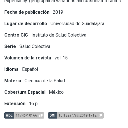
expectancy: geographical variations and associated factors
Fecha de publicación
2019
Lugar de desarrollo
Universidad de Guadalajara
Centro CIC
Instituto de Salud Colectiva
Serie
Salud Colectiva
Volumen de la revista
vol. 15
Idioma
Español
Materia
Ciencias de la Salud
Cobertura Espacial
México
Extensión
16 p.
HDL
11746/10166
DOI
10.18294/sc.2019.1712