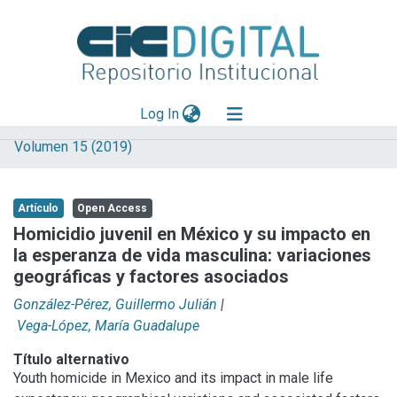
(current)
Log In
Volumen 15 (2019)
Explorar
Mas información
Artículo
Open Access
Aportar material
Homicidio juvenil en México y su impacto en
la esperanza de vida masculina: variaciones
Statistics
geográficas y factores asociados
González-Pérez, Guillermo Julián
|
Vega-López, María Guadalupe
Título alternativo
Youth homicide in Mexico and its impact in male life