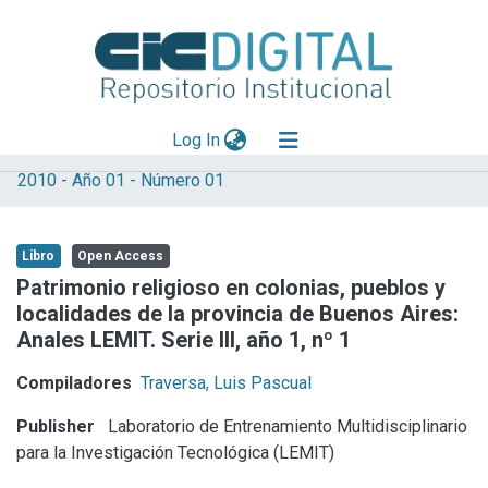
(current)
Log In
2010 - Año 01 - Número 01
Explorar
Mas información
Libro
Open Access
Aportar material
Patrimonio religioso en colonias, pueblos y
localidades de la provincia de Buenos Aires:
Statistics
Anales LEMIT. Serie III, año 1, nº 1
Compiladores
Traversa, Luis Pascual
Publisher
Laboratorio de Entrenamiento Multidisciplinario
para la Investigación Tecnológica (LEMIT)