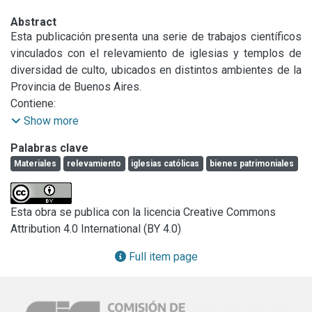
Abstract
Esta publicación presenta una serie de trabajos científicos 
vinculados con el relevamiento de iglesias y templos de 
diversidad de culto, ubicados en distintos ambientes de la 
Provincia de Buenos Aires.

Contiene:

Show more
1.- Introducción a la temática del patrimonio religioso 
Palabras clave
bonaerense. Luis P. Traversa.

Materiales
relevamiento
iglesias católicas
bienes patrimoniales
2.- Iglesias católicas. 

2.a.- Relevamiento del patrimonio religioso católico en 
Esta obra se publica con la licencia Creative Commons
Ccolonias, pueblos y localidades de la provincia de Buenos 
Attribution 4.0 International (BY 4.0)
Aires. Luís P. Traversa; Fabián H. Iloro; Sebastián Márquez.

2.b.- Iglesias de La Plata, Berisso y Ensenada. Luis P., 
Full item page
Traversa; Mariana López.

2.c.- Iglesia Ntra. Sra. de Magdalena. Magdalena. Luis P. 
Traversa; Mariana López; Fabián H. Iloro; Sebastián 