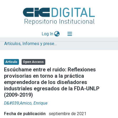
(current)
Log In
Artículos, Informes y presentaciones en Congresos (UNLP)
Explorar
Mas información
Artículo
Open Access
Aportar material
Escúchame entre el ruido: Reflexiones
provisorias en torno a la práctica
Statistics
emprendedora de los diseñadores
industriales egresados de la FDA-UNLP
(2009-2019)
D&#039;Amico, Enrique
Fecha de publicación
septiembre de 2021