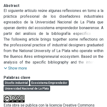
Abstract
El siguiente artículo reúne algunas reflexiones en torno a la 
práctica profesional de los diseñadores industriales 
egresados de la Universidad Nacional de La Plata que 
operan dentro del ecosistema emprendedor bonaerense. A 
partir del análisis de la bibliografía específica y las 
entrevistas realizadas, se exploran sus percepciones en 
The following article brings together some reflections on 
torno a la práctica emprendedora, la construcción de su 
the professional practice of industrial designers graduated 
identidad profesional y el vínculo entre los 
from the National University of La Plata who operate within 
emprendimientos y sus proyectos vitales. Seguidamente, 
the Buenos Aires entrepreneurial ecosystem. Based on the 
se desarrollan algunos aspectos emergentes de los 
analysis of the specific bibliography and the interviews 
relatos, haciendo foco en los aspectos culturales y 
carried out, their perceptions about entrepreneurial practice, 
Show more
discursivos que subyacen al quehacer profesional de 
the construction of their professional identity and the link 
Palabras clave
estos diseñadores.
between ventures and their vital projects are explored. 
Diseño industrial
Ecosistema Emprendedor
Then, some emerging aspects of the stories are 
Universidad Nacional de La Plata
developed, focusing on the cultural and discursive aspects 
that underlie the professional work of these designers.
Esta obra se publica con la licencia Creative Commons