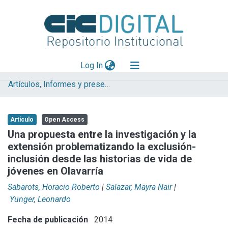
(current)
Log In
Artículos, Informes y presentaciones en Congresos
Explorar
Mas información
Artículo
Open Access
Aportar material
Una propuesta entre la investigación y la
extensión problematizando la exclusión-
Statistics
inclusión desde las historias de vida de
jóvenes en Olavarría
Sabarots, Horacio Roberto
|
Salazar, Mayra Nair
|
Yunger, Leonardo
Fecha de publicación
2014