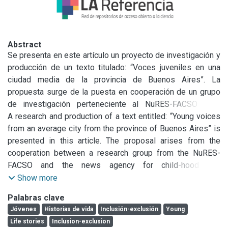
Abstract
Se presenta en este artículo un proyecto de investigación y 
producción de un texto titulado: “Voces juveniles en una 
ciudad media de la provincia de Buenos Aires”. La 
propuesta surge de la puesta en cooperación de un grupo 
de investigación perteneciente al NuRES-FACSO y la 
agencia de noticias para la niñez y la adolescencia, ZUM de 
A research and production of a text entitled: “Young voices 
la Secretaría de Extensión de la FACSO. Proponemos, para 
from an average city from the province of Buenos Aires” is 
el presente estado de la investigación compartir la 
presented in this article. The proposal arises from the 
problematiza-ción de unos primeros avances que permitan 
cooperation between a research group from the NuRES-
identificar ejes y niveles de articulación entre la trayectoria 
FACSO and the news agency for child-hood and 
biográfica de cada joven y el contexto histórico general en 
adolescence (ZUM), a dependency of the Extension Office 
Show more
que se inscribe. Atendemos particularmente al registro de 
of FACSO. We propose to problematize about the first 
Palabras clave
la experiencia vivida en su vínculo con las institucio-nes 
steps that enables the identification of the axes and levels 
Jóvenes
Historias de vida
Inclusión-exclusión
Young
estatales encargadas de conferirles “cuidado y protección” 
of articulation between the bio-graphical trajectory of each 
Life stories
Inclusion-exclusion
antes y después del cam-bio paradigmático y normativo de 
young and the general historical context in which it is 