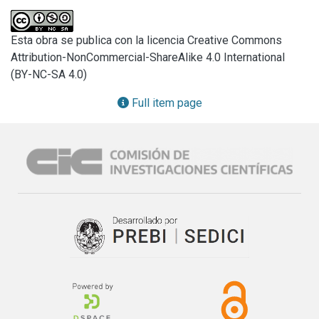
mediados de la década pasada en materia de derechos de 
inscribed. We particularly attend to the registration of the 
infancia y juventud.
experience in their relationship with the State institutions 
Esta obra se publica con la licencia Creative Commons
responsible for give them “care and protection” before and 
Attribution-NonCommercial-ShareAlike 4.0 International
after the paradigmatic and regulatory change on children 
(BY-NC-SA 4.0)
and youth rights that from the middle of the last decade.
Full item page