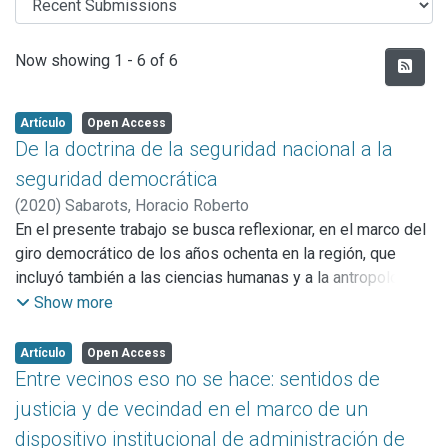
Recent Submissions
Now showing
1 - 6 of 6
Artículo
Open Access
De la doctrina de la seguridad nacional a la
seguridad democrática
(
2020
)
Sabarots, Horacio Roberto
En el presente trabajo se busca reflexionar, en el marco del
giro democrático de los años ochenta en la región, que
incluyó también a las ciencias humanas y a la antropología
en particular, sobre la emergencia y devenir de un tema
Show more
impensado en los inicios de mi carrera en el Museo de
Ciencias Naturales de la Ciudad de La Plata: las políticas
Artículo
Open Access
públicas en seguridad abordadas desde una perspectiva
Entre vecinos eso no se hace: sentidos de
antropológica. Como área específica de ese gran tema, se
justicia y de vecindad en el marco de un
presentarán trabajos de investigación propios sobre el
dispositivo institucional de administración de
cruce de la seguridadinseguridad con una dimensión