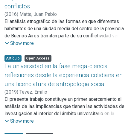
conflictos
fuertemente invocada en democracia: la participación
comunitaria. Además, se lo intenta articular con otros
(
2016
)
Matta, Juan Pablo
aportes antropológicos a la comprensión de esta
El análisis etnográfico de las formas en que diferentes
problemática que marcó a fuego la historia argentina
habitantes de una ciudad media del centro de la provincia
reciente desde la recuperación democrática, y que hicieron
de Buenos Aires tramitan parte de su conflictividad vecinal,
posible una presencia pública inédita de la antropología, en
en el marco de un centro municipal de mediación
Show more
especial gracias a los trabajos del Equipo Argentino de
comunitaria, puso de relieve las complejas tramas
Antropología Forense.
simbólicas que articulan singulares ideas locales de
Artículo
Open Access
justicia y de vecindad. Esta última configura un régimen
La universidad en la fase mega-ciencia:
contractual, a la vez difuso e ineludible, que fija sentidos de
reflexiones desde la experiencia cotidiana en
justicia describiendo en su concreción un tipo particular de
una licenciatura de antropologia social
sensibilidad legal. Sobre la base de una investigación
(
2019
)
Tevez, Emilio
etnográfica en curso desde 2011, que ha tomado la
El presente trabajo constituye un primer acercamiento al
observación participante como su rasgo distintivo, este
análisis de las implicancias que tienen las actividades de
artículo examinó estas articulaciones enfocando en los
investigación al interior del ámbito universitario en la
sentidos socioculturales que las posibilitan y buscando
actualidad, a partir de reflexionar sobre la experiencia como
Show more
problematizar el lugar que los mismos ocupan en la
docente-investigador en una licenciatura de Antropología
elaboración y el tratamiento de este tipo de conflictividad