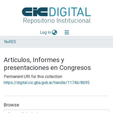
(current)
Log In
NuRES
Explorar
Mas información
Artículos, Informes y
Aportar material
presentaciones en Congresos
Statistics
Permanent URI for this collection
https://digital.cic.gba.gob.ar/handle/11746/8695
Browse