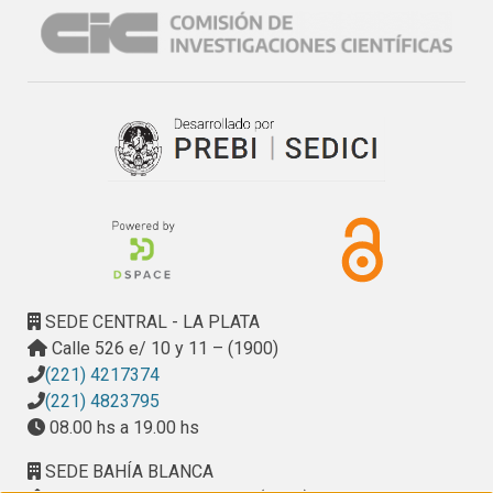
con referato, dos mas se presentarán como patentes de 
invención y otro se encuentra en desarrollo. Se realizaron 
además actividades de transferencia tecnológica, 
instrumentación y divulgación científica.

Docencia y Formación de Recursos Humanos: Co-dirección 
del Trabajo Final de Ingeniería del Ing Tomás Símaro y 
docencia realizada como profesor Adjunto de la Cátedra de 
Termodinámica de Materiales de la Carrera de Ingeniería de 
Materiales del Departamento de Mecánica de la Fac. de 
Ingeniería de la UNLP y como docente invitado de las 
Cátedras de: Fundamentos en el Comportamiento de los 
Materiales II y Caracterización de Materiales de la misma 
SEDE CENTRAL - LA PLATA
Facultad.
Calle 526 e/ 10 y 11 – (1900)
(221) 4217374
(221) 4823795
08.00 hs a 19.00 hs
SEDE BAHÍA BLANCA