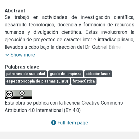
Abstract
Se trabajó en actividades de investigación científica, 
desarrollo tecnológico, docencia y formación de recursos 
humanos y divulgación científica. Estas involucraron la 
ejecución de proyectos de carácter inter e intradisciplinario, 
llevados a cabo bajo la dirección del Dr. Gabriel Bilmes y en 
colaboración con otros investigadores e instituciones.

Show more
Investigación Científica y Desarrollos Tecnologicos: 
Palabras clave
Realizados como integrante del Laboratorio de Ablación, 
patrones de suciedad
grado de limpieza
ablación láser
Limpieza y Restauración con Láser del CIOp en la siguiente 
espectroscopia de plasmas (LIBS)
fotoacústica
línea de investigación:

Caracterización de materiales mediante espectroscopia de 
plasmas inducida por láser y fotoacústica inducida por 
Esta obra se publica con la licencia Creative Commons
ablación láser.

Attribution 4.0 International (BY 4.0)
Por otra parte en este período se realizaron 6 trabajos de 
investigación. 1 de ellos se publicó en una revista 
Full item page
internacional con referato, otros dos se completaron y 
pronto serán enviados a publicar a una revista internacional 