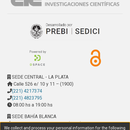
situaciones en que se utilizó residuo de maíz. El COA 
disminuyó en los primeros 6 meses en ambos sistemas de 
labranza, independientemente de la calidad del residuo 
aportado. Luego de un año desde el aporte de los residuos, 
se hallaron algunas diferencias en el COP, pero no hubo 
diferencias ni en COT ni en COA respecto al valor inicial 
bajo ninguno de los sistemas presentó. El aporte de 
residuos de cosecha al suelo no generó cambios en el COT 
en el plazo estudiado, pero sí modificó temporalmente la 
distribución del C en sus fracciones.
SEDE CENTRAL - LA PLATA
Calle 526 e/ 10 y 11 – (1900)
(221) 4217374
(221) 4823795
08.00 hs a 19.00 hs
SEDE BAHÍA BLANCA
Calle Ciudad de Cali 320 – (8000). Universidad
We collect and process your personal information for the following