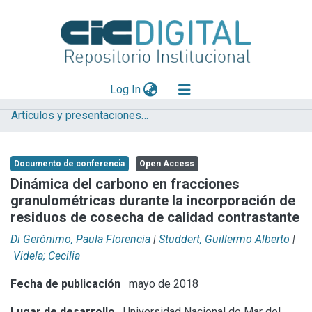
(current)
Log In
Artículos y presentaciones en Congresos
Explorar
Mas información
Documento de conferencia
Open Access
Aportar material
Dinámica del carbono en fracciones
granulométricas durante la incorporación de
Statistics
residuos de cosecha de calidad contrastante
Di Gerónimo, Paula Florencia
|
Studdert, Guillermo Alberto
|
Videla; Cecilia
Fecha de publicación
mayo de 2018
Lugar de desarrollo
Universidad Nacional de Mar del