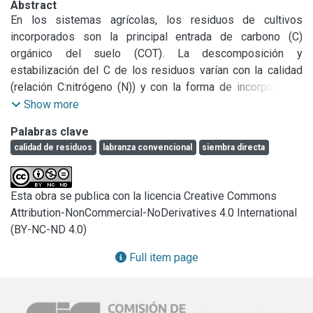
Abstract
En los sistemas agrícolas, los residuos de cultivos 
incorporados son la principal entrada de carbono (C) 
orgánico del suelo (COT). La descomposición y 
estabilización del C de los residuos varían con la calidad 
(relación C:nitrógeno (N)) y con la forma de incorporación 
(i.e siembra directa, SD, o labranza convencional, LC). El 
Show more
objetivo de este trabajo fue estudiar las variaciones de C 
Palabras clave
orgánico durante la incorporación de residuos de cosecha 
calidad de residuos
labranza convencional
siembra directa
de distinta calidad a dos fracciones del COT (C orgánico 
particulado (COP, &gt; 53 μm) y asociado a la fracción 
mineral (COA, &gt;53 μm)) bajo SD y LC. Residuos de maíz 
Esta obra se publica con la licencia Creative Commons
(alta relación C:N) y soja (baja relación C:N) fueron 
Attribution-NonCommercial-NoDerivatives 4.0 International
incorporados al suelo o dejados en superficie, simulando 
(BY-NC-ND 4.0)
LC y SD, respectivamente. Se determinaron los contenidos 
de COT, COA y COP cada dos meses, durante un año. En 
Full item page
ambos sistemas de labranza, el COP fue la fracción más 
sensible a la calidad de los residuos y su contenido fue 
superior durante gran parte del experimento en las 