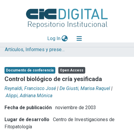
(current)
Log In
Artículos, Informes y presentaciones en Congresos (UNLP)
Explorar
Mas información
Documento de conferencia
Open Access
Aportar material
Control biológico de cría yesificada
Statistics
Reynaldi, Francisco José
|
De Giusti, Marisa Raquel
|
Alippi, Adriana Mónica
Fecha de publicación
noviembre de 2003
Lugar de desarrollo
Centro de Investigaciones de
Fitopatología