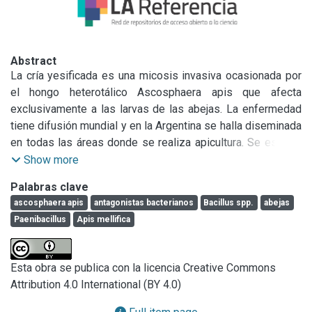
Abstract
La cría yesificada es una micosis invasiva ocasionada por 
el hongo heterotálico Ascosphaera apis que afecta 
exclusivamente a las larvas de las abejas. La enfermedad 
tiene difusión mundial y en la Argentina se halla diseminada 
en todas las áreas donde se realiza apicultura. Se estudió 
la potencialidad de 249 cepas de bacterias esporuladas 
Show more
aeróbicas aisladas de miel como agentes biocontroladores 
Palabras clave
del hongo mediante un ensayo en disco central en 
ascosphaera apis
antagonistas bacterianos
Bacillus spp.
abejas
condiciones de laboratorio. Se seleccionaron como 
Paenibacillus
Apis mellifica
mejores antagonistas 10 cepas bacterianas las que se 
evaluaron contra 10 aislamientos de A. apis. Un ANOVA y 
posterior comparación de medias por LSD mostró a las 
Esta obra se publica con la licencia Creative Commons
cepas B. subtilis (m329), B. megaterium (m435) y B. 
Attribution 4.0 International (BY 4.0)
circulans Fr 231 y m448b como las más eficaces en 
controlar el desarrollo del hongo.