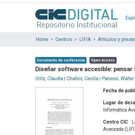
Expl
Home
Centros
LIFIA
Documento de conferencia
Open Access
Diseñar software accesible: pensar 
Ortiz, Claudia
|
Challiol, Cecilia
|
Panessi, Walter
Fecha de publ
Lugar de desa
Informática Av
Centro CIC
La
Avanzada (LIFI