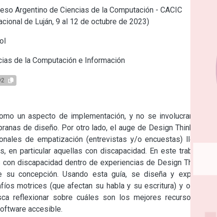
eso Argentino de Ciencias de la Computación - CACIC
cional de Luján, 9 al 12 de octubre de 2023)
ol
ias de la Computación e Información
92
omo un aspecto de implementación, y no se involucran a las 
anas de diseño. Por otro lado, el auge de Design Thinking ha 
onales de empatización (entrevistas y/o encuestas) llegan a 
, en particular aquellas con discapacidad. En este trabajo se 
con discapacidad dentro de experiencias de Design Thinking, 
 su concepción. Usando esta guía, se diseña y explora la 
os motrices (que afectan su habla y su escritura) y otra con 
a reflexionar sobre cuáles son los mejores recursos para 
software accesible.