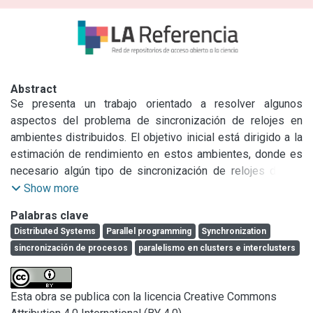
Abstract
Se presenta un trabajo orientado a resolver algunos 
aspectos del problema de sincronización de relojes en 
ambientes distribuidos. El objetivo inicial está dirigido a la 
estimación de rendimiento en estos ambientes, donde es 
necesario algún tipo de sincronización de relojes de las 
computadoras que se utilizan. El algoritmo básico que se 
Show more
utiliza es una modificación del algoritmo de Cristian, 
Palabras clave
considerando necesario adaptarlo al entorno de un cluster 
Distributed Systems
Parallel programming
Synchronization
o, al menos, de una red de interconexión sobre la que se 
sincronización de procesos
paralelismo en clusters e interclusters
tiene información y acceso relativamente exclusivo o 
previsible para todas las comunicaciones entre las 
computadoras que se sincronizan. Una de las ideas 
Esta obra se publica con la licencia Creative Commons
subyacentes es la de aislar la sincronización de la 