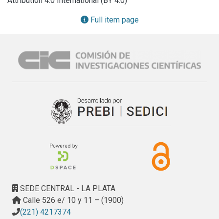
Attribution 4.0 International (BY 4.0)
ejecución de la aplicación cuyo rendimiento se quiere 
evaluar. La finalidad de este requerimiento es evitar una 
Full item page
intervención de la instrumentación sobre los valores a 
medir, o al menos saber qué error tendrán los mismos. El 
ambiente en el cual se realizan los experimentos es 
inicialmente el de los entornos de cómputo paralelo en 
clusters. Se ensayan diferentes métodos para la 
sincronización en valor inicial y frecuencia de los relojes.
SEDE CENTRAL - LA PLATA
Calle 526 e/ 10 y 11 – (1900)
(221) 4217374