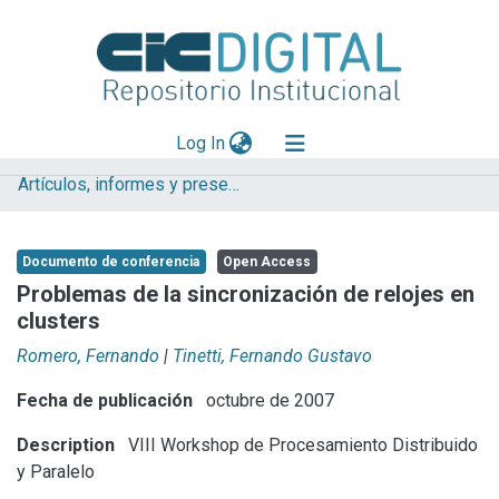
(current)
Log In
Artículos, informes y presentaciones en Congresos
Explorar
Mas información
Documento de conferencia
Open Access
Aportar material
Problemas de la sincronización de relojes en
clusters
Statistics
Romero, Fernando
|
Tinetti, Fernando Gustavo
Fecha de publicación
octubre de 2007
Description
VIII Workshop de Procesamiento Distribuido
y Paralelo