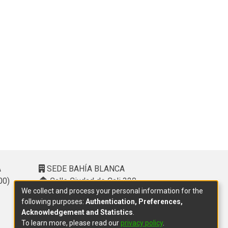
A
SEDE BAHÍA BLANCA
00)
Calle Ciudad de Cali 320 –
We collect and process your personal information for the
(8000). Universidad Provincial del
following purposes:
Authentication, Preferences,
Sudoeste (UPSO)
Acknowledgement and Statistics
.
(291) 459 2550
, interno 147
To learn more, please read our
privacy policy
.