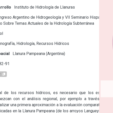
rrollo
Instituto de Hidrología de Llanuras
greso Argentino de Hidrogeología y VII Seminario Hispano-
o Sobre Temas Actuales de la Hidrología Subterránea
ol
ografía, Hidrología, Recursos Hídricos
acial
Llanura Pampeana (Argentina)
82-91
2
al de los recursos hídricos, es necesario que los estudios 
ezcan con el análisis regional, por ejemplo a través de la 
alizar una primera aproximación a la evaluación comparativa del 
icadas en la Llanura Pampeana (de los arroyos Langueyú y Del 