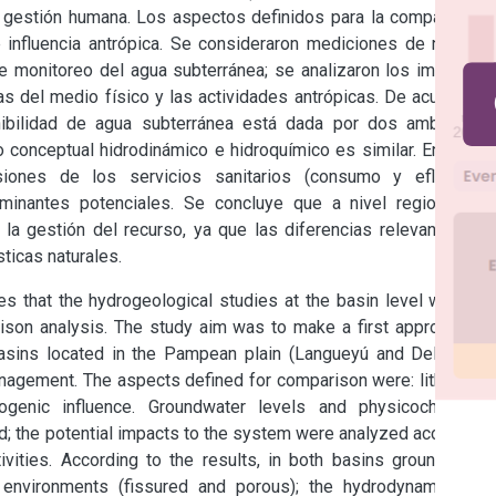
la gestión humana. Los aspectos definidos para la comparación 
 e influencia antrópica. Se consideraron mediciones de niveles 
de monitoreo del agua subterránea; se analizaron los impactos 
as del medio físico y las actividades antrópicas. De acuerdo a 
ibilidad de agua subterránea está dada por dos ambientes 
 conceptual hidrodinámico e hidroquímico es similar. En tanto, 
iones de los servicios sanitarios (consumo y efluentes 
aminantes potenciales. Se concluye que a nivel regional es 
 la gestión del recurso, ya que las diferencias relevantes se 
ticas naturales.
s that the hydrogeological studies at the basin level will join 
ison analysis. The study aim was to make a first approach to 
sins located in the Pampean plain (Langueyú and Del Azul), 
nagement. The aspects defined for comparison were: lithology, 
genic influence. Groundwater levels and physicochemical 
; the potential impacts to the system were analyzed according 
ivities. According to the results, in both basins groundwater 
l environments (fissured and porous); the hydrodynamic and 