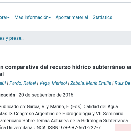
orar
Mas información
Aportar material
Statistics
Artículos, Informes y presentaciones en Congresos IHLLA
n comparativa del recurso hídrico subterráneo e
al
aúl
|
Pardo, Rafael
|
Vega, Marisol
|
Zabala, María Emilia
|
Ruiz De 
icación
20 de septiembre de 2016
ublicado en: García, R. y Mariño, E. (Eds): Calidad del Agua
ctas IX Congreso Argentino de Hidrogeología y VII Seminario
americano Sobre Temas Actuales de la Hidrología Subterránea.
tífica Universitaria UNCA. ISBN 978-987-661-222-7