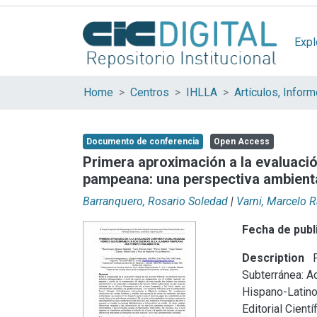
Expl
Home
Centros
IHLLA
Documento de conferencia
Open Access
Primera aproximación a la evaluació
pampeana: una perspectiva ambient
Barranquero, Rosario Soledad
|
Varni, Marcelo R
Fecha de publ
Description
P
Subterránea: A
Hispano-Latino
Editorial Cien