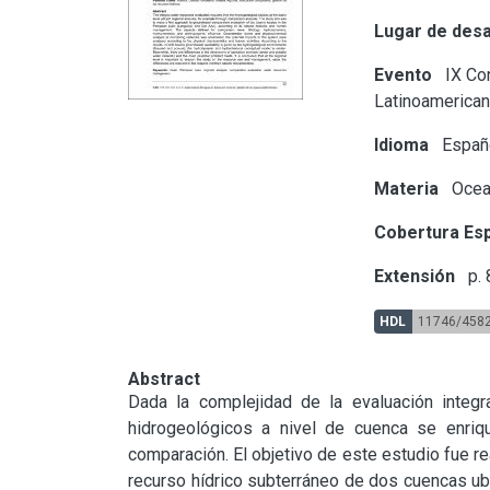
Lugar de desa
Evento
IX Con
Latinoamerican
Idioma
Españ
Materia
Ocean
Cobertura Esp
Extensión
p. 
HDL
11746/458
Abstract
Dada la complejidad de la evaluación integr
hidrogeológicos a nivel de cuenca se enriqu
comparación. El objetivo de este estudio fue re
recurso hídrico subterráneo de dos cuencas ub