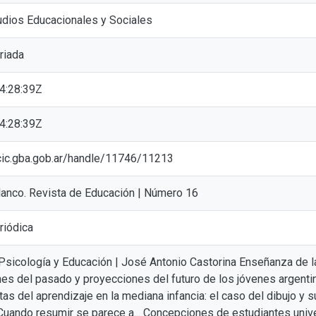
udios Educacionales y Sociales
riada
4:28:39Z
4:28:39Z
l.cic.gba.gob.ar/handle/11746/11213
lanco. Revista de Educación | Número 16
riódica
Psicología y Educación | José Antonio Castorina Enseñanza de la
es del pasado y proyecciones del futuro de los jóvenes argentin
tas del aprendizaje en la mediana infancia: el caso del dibujo y 
uando resumir se parece a... Concepciones de estudiantes univer