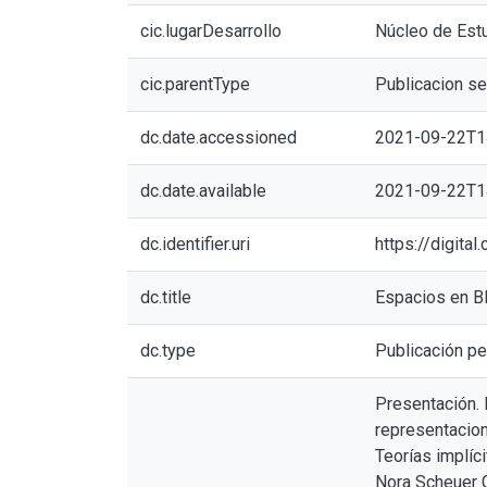
cic.lugarDesarrollo
Núcleo de Est
cic.parentType
Publicacion se
dc.date.accessioned
2021-09-22T1
dc.date.available
2021-09-22T1
dc.identifier.uri
https://digita
dc.title
Espacios en B
dc.type
Publicación pe
Presentación. 
representacion
Teorías implíci
Nora Scheuer C