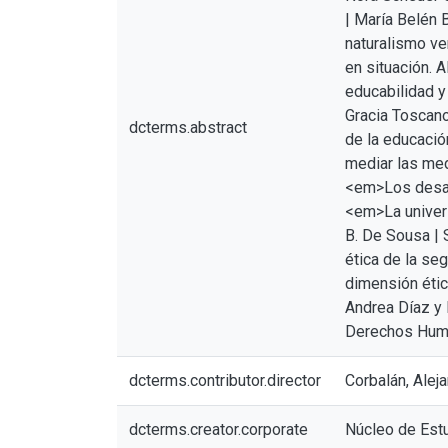
| María Belén 
naturalismo ver
en situación. 
educabilidad y
Gracia Toscano
dcterms.abstract
de la educació
mediar las med
<em>Los desafi
<em>La univers
B. De Sousa | 
ética de la se
dimensión étic
Andrea Díaz y 
Derechos Huma
dcterms.contributor.director
Corbalán, Alej
dcterms.creator.corporate
Núcleo de Est