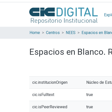
Expl
Home
Centros
NEES
Espacios en Blanco. 
cic.institucionOrigen
Núcleo de Est
cic.isFulltext
true
cic.isPeerReviewed
true