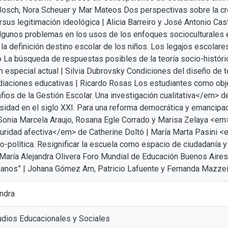
Bosch, Nora Scheuer y Mar Mateos Dos perspectivas sobre la cree
sus legitimación ideológica | Alicia Barreiro y José Antonio Cast
Algunos problemas en los usos de los enfoques socioculturales 
 la definición destino escolar de los niños. Los legajos escolar
 La búsqueda de respuestas posibles de la teoría socio-históri
n especial actual | Silvia Dubrovsky Condiciones del diseño de 
iaciones educativas | Ricardo Rosas Los estudiantes como obje
os de la Gestión Escolar. Una investigación cualitativa</em> de 
idad en el siglo XXI. Para una reforma democrática y emancipa
Sonia Marcela Araujo, Rosana Egle Corrado y Marisa Zelaya <em>
guridad afectiva</em> de Catherine Doltó | María Marta Pasini
o-política. Resignificar la escuela como espacio de ciudadanía 
María Alejandra Olivera Foro Mundial de Educación Buenos Aires
nos” | Johana Gómez Arn, Patricio Lafuente y Fernanda Mazze
andra
udios Educacionales y Sociales