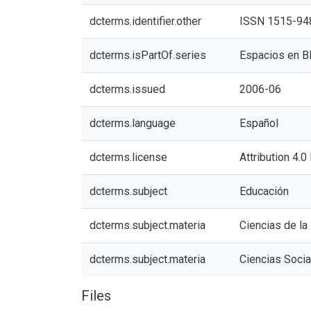
dcterms.identifier.other
ISSN 1515-94
dcterms.isPartOf.series
Espacios en Bl
dcterms.issued
2006-06
dcterms.language
Español
dcterms.license
Attribution 4.0
dcterms.subject
Educación
dcterms.subject.materia
Ciencias de la
dcterms.subject.materia
Ciencias Socia
Files