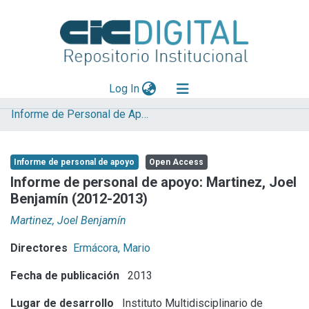
(current)
Log In
Informe de Personal de Apoyo
Explorar
Mas información
Informe de personal de apoyo
Open Access
Aportar material
Informe de personal de apoyo: Martinez, Joel
Benjamín (2012-2013)
Statistics
Martinez, Joel Benjamín
Directores
Ermácora, Mario
Fecha de publicación
2013
Lugar de desarrollo
Instituto Multidisciplinario de