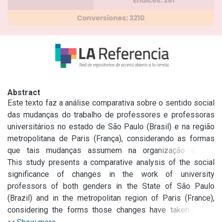
Abstract
Este texto faz a análise comparativa sobre o sentido social 
das mudanças do trabalho de professores e professoras 
universitários no estado de São Paulo (Brasil) e na região 
metropolitana de Paris (França), considerando as formas 
que tais mudanças assumem na organização e nas 
condições de trabalho. Indaga sobre as formas precárias e 
This study presents a comparative analysis of the social 
flexíveis do trabalho e do emprego, sob diferentes 
significance of changes in the work of university 
aspectos, de professores em universidades públicas e 
professors of both genders in the State of São Paulo 
sobre o papel do Estado e das políticas públicas na 
(Brazil) and in the metropolitan region of Paris (France), 
organização do trabalho docente e nas condições em que 
considering the forms those changes have taken in the 
esse trabalho se concretiza. Finalmente, aponta que a 
conditions and organization of their works. It is also an 