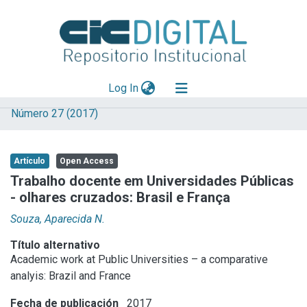
(current)
Log In
Número 27 (2017)
Explorar
Mas información
Artículo
Open Access
Aportar material
Trabalho docente em Universidades Públicas
- olhares cruzados: Brasil e França
Statistics
Souza, Aparecida N.
Título alternativo
Academic work at Public Universities – a comparative
analyis: Brazil and France
Fecha de publicación
2017