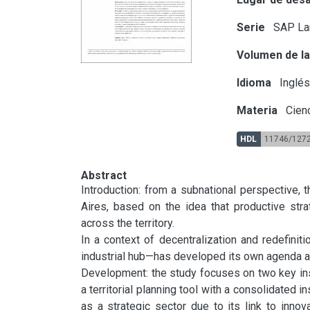
Serie
SAP Lan
Volumen de la
Idioma
Inglé
Materia
Cienc
HDL
11746/127
Abstract
Introduction: from a subnational perspective, t
Aires, based on the idea that productive str
across the territory.

In a context of decentralization and redefinitio
industrial hub—has developed its own agenda aim
Development: the study focuses on two key instr
a territorial planning tool with a consolidated in
as a strategic sector due to its link to innov