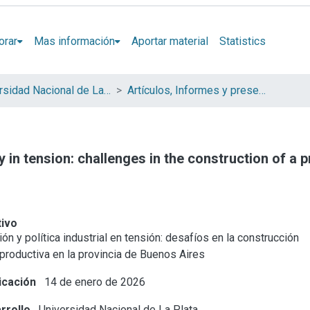
orar
Mas información
Aportar material
Statistics
Universidad Nacional de La Plata (UNLP)
Artículos, Informes y presentaciones en Congresos (UNLP)
cy in tension: challenges in the construction of a
tivo
ón y política industrial en tensión: desafíos en la construcción
productiva en la provincia de Buenos Aires
icación
14 de enero de 2026
rrollo
Universidad Nacional de La Plata