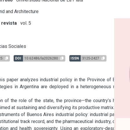
d and Architecture
 revista
vol. 5
s
ias Sociales
25
DOI
10.62486/la2026280
ISSN
3125-2427
his paper analyzes industrial policy in the Province of Buenos 
ategies in Argentina are deployed in a heterogeneous manner 
n of the role of the state, the province—the country’s historic 
ed at sustaining and diversifying its productive matrix.

uments of Buenos Aires industrial policy: industrial parks, as 
stitutional track record, and the pharmaceutical industry, defined 
ation and health sovereignty. Using an exploratory-descriptive 