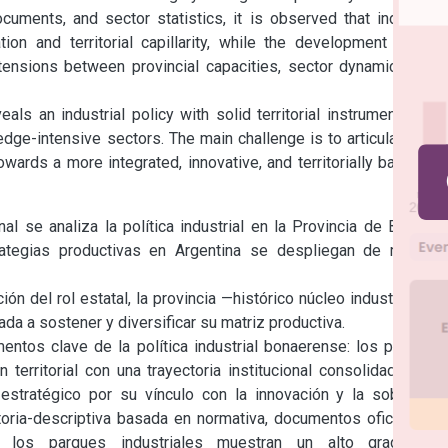
uments, and sector statistics, it is observed that industrial 
ion and territorial capillarity, while the development of the 
tensions between provincial capacities, sector dynamics, and 
s an industrial policy with solid territorial instruments, but 
dge-intensive sectors. The main challenge is to articulate and 
ards a more integrated, innovative, and territorially balanced 
l se analiza la política industrial en la Provincia de Buenos 
rategias productivas en Argentina se despliegan de manera 
ón del rol estatal, la provincia —histórico núcleo industrial del 
da a sostener y diversificar su matriz productiva.

mentos clave de la política industrial bonaerense: los parques 
territorial con una trayectoria institucional consolidada, y la 
estratégico por su vínculo con la innovación y la soberanía 
toria-descriptiva basada en normativa, documentos oficiales y 
e los parques industriales muestran un alto grado de 