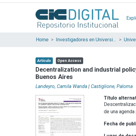
Expl
Home
Investigadores en Universidades Nacionales de la provincia de Buenos Aires
Artículo
Open Access
Decentralization and industrial poli
Buenos Aires
Landeyro, Camila Wanda
|
Castiglione, Paloma
Título alterna
Descentralizaci
de una agenda 
Fecha de publ
Lugar de desa