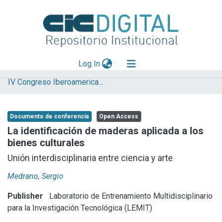
(current)
Log In
IV Congreso Iberoamericano y XII Jornada de Técnicas de Reparación y Conservación del Patrimonio
Explorar
Mas información
Documento de conferencia
Open Access
Aportar material
La identificación de maderas aplicada a los
bienes culturales
Statistics
Unión interdisciplinaria entre ciencia y arte
Medrano, Sergio
Publisher
Laboratorio de Entrenamiento Multidisciplinario
para la Investigación Tecnológica (LEMIT)