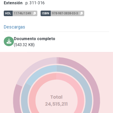
Extensión
p. 311-316
HDL
11746/1349
ISBN
978-987-3838-03-3
Descargas
Documento completo
(543.32 KB)