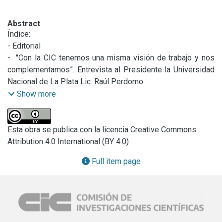
Abstract
Índice:

- Editorial

-  "Con la CIC tenemos una misma visión de trabajo y nos 
complementamos”. Entrevista al Presidente la Universidad 
Nacional de La Plata Lic. Raúl Perdomo

- CEREN: Un centro enfocado en la calidad de vida de la 
Show more
población infantil. Centro de Estudios en Rehabilitación 
Nutricional y Desarrollo Infantil-CIC

- Una apuesta estratégica a la investigación en salud y 
Esta obra se publica con la licencia Creative Commons
producción animal. Centro de Investigación Veterinaria de 
Attribution 4.0 International (BY 4.0)
Tandil (CIVETAN)-CIC-CONICET-UNCPBA

Full item page
- El CETMIC utiliza arcillas para descontaminar efluentes. 
Centro de Tecnología de Recursos Naturales y Cerámica-
CIC-CONICET

- Acuífero pampeano: hacia un uso sustentable de un 
recurso estratégico. Instituto de Geología de Costas y 