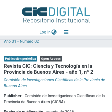
(current)
Log In
Año 01 - Número 02
Explorar
Mas información
Publicación periódica
Open Access
Aportar material
Revista CIC: Ciencia y Tecnología en la
Provincia de Buenos Aires - año 1, nº 2
Statistics
Comisión de Investigaciones Científicas de la Provincia de
Buenos Aires
Publisher
Comisión de Investigaciones Científicas de la
Provincia de Buenos Aires (CICBA)
Fecha de publicación
agosto de 2016