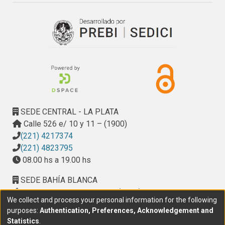
Cuaternario–CIC-UNMDP

- CIDEFI: del laboratorio a la huerta ida y vuelta. Centro de 
Investigaciones en Fitopatología– CIC-UNLP

- “La ciencia en el siglo XXI va a generar desarrollo y 
puestos de empleo”. Entrevista al miembro del Directorio 
de la CIC, Dr. Carlos Rossi
SEDE CENTRAL - LA PLATA
Calle 526 e/ 10 y 11 – (1900)
(221) 4217374
(221) 4823795
08.00 hs a 19.00 hs
SEDE BAHÍA BLANCA
Calle Ciudad de Cali 320 – (8000). Universidad
We collect and process your personal information for the following
Provincial del Sudoeste (UPSO)
purposes:
Authentication, Preferences, Acknowledgement and
(291) 459 2550
, interno 147
Statistics
.