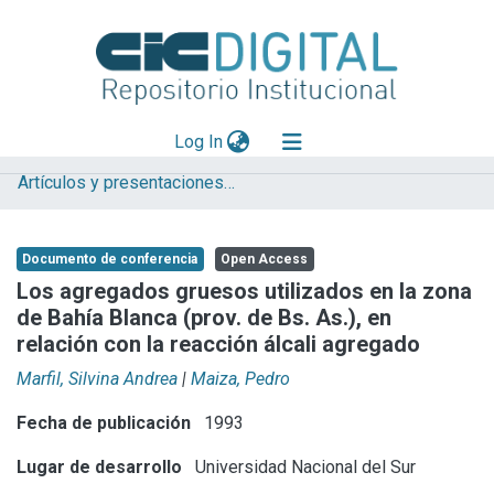
(current)
Log In
Artículos y presentaciones en Congresos
Explorar
Mas información
Documento de conferencia
Open Access
Aportar material
Los agregados gruesos utilizados en la zona
de Bahía Blanca (prov. de Bs. As.), en
Statistics
relación con la reacción álcali agregado
Marfil, Silvina Andrea
|
Maiza, Pedro
Fecha de publicación
1993
Lugar de desarrollo
Universidad Nacional del Sur