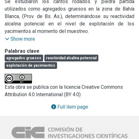
Se estudiaron los cantos rodados y piedra partida 
utilizados como agregados gruesos en la zona de Bahía 
Blanca, (Prov. de Bs. As.), determinándose su reactividad 
alcalina potencial en el nivel de explotación de los 
yacimientos al momento del muestreo.

Se emplearon técnicas convencionales como son: el 
Show more
método de ensayo químico (IRAM 1650), barras de mortero 
Palabras clave
(IRAM 1637) y agregados para hormigones exámen 
agregados gruesos
reactividad alcalina potencial
petrográfico (IRAM 1649).

explotación de yacimientos
Los rodados estudiados provienen de las canteras de Bajo 
San José (1), Vlllalonga Norte (2), Vlllalonga Sur (3), 
Médanos (4), Arroyo Seco (5) y el material utilizado como 
Esta obra se publica con la licencia Creative Commons
piedra partida de las canteras Cerros Colorados (6), Agua 
Attribution 4.0 International (BY 4.0)
Blanca (7) y Plgué (8).

Por el método de las barras de mortero, se calificaron los 
Full item page
agregados de las canteras N° 1, 5, 6 y 7 como Inocuos y 
los pertenecientes a las canteras N° 2, 3 y 4 como 
potencialmente reactivos. El material de la cantera N° 8, no 
superó el limite establecido en la norma a la edad de 6 