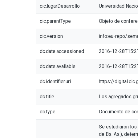
cic.lugarDesarrollo
Universidad Nacio
cic.parentType
Objeto de confere
cic.version
info:eu-repo/sem
dc.date.accessioned
2016-12-28T15:2
dc.date.available
2016-12-28T15:2
dc.identifier.uri
https://digital.c
dc.title
Los agregados grue
dc.type
Documento de con
Se estudiaron los
de Bs. As.), deter