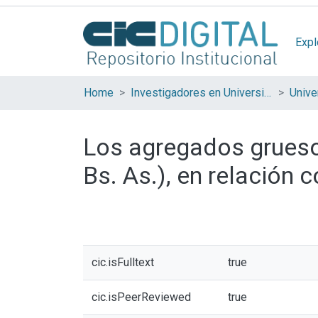
Expl
Home
Investigadores en Universidades Nacionales de la provincia de Buenos Aires
Los agregados gruesos
Bs. As.), en relación 
cic.isFulltext
true
cic.isPeerReviewed
true