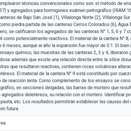
emplearon técnicas convencionales como son: el método de ens
37) y agregados para hormigones exámen petrográfico (IRAM 1
anteras de Bajo San José (1), Vlllalonga Norte (2), Vlllalonga Sur
 como piedra partida de las canteras Cerros Colorados (6), Agua 
ero, se calificaron los agregados de las canteras N° 1, 5, 6 y 7 
 4 como potencialmente reactivos. El material de la cantera N° 8, 
e 6 meses, aunque ai año la expansión fue mayor de 0.1. SI bien
nsayo químico, las muestras de las canteras 2, 3 y 4, liberaron 
ose además que existe una relación directa entre la sílice disue
tras que resultaron reactivas, contienen rocas volcánicas alter
reos. El material de la cantera N° 9 está constituido por cuarz
de reacción lenta. Como complemento de los ensayos se consid
ráfico, en secciones delgadas, las barras de mortero que resulta
 agregados deletéreos, su relación con el mortero. Identificar p
 pasta, etc. Los resultados permitirán establecer las causas de
ón futura.
rea