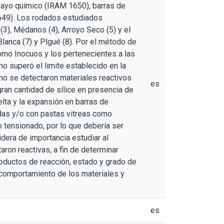
ayo químico (IRAM 1650), barras de
649). Los rodados estudiados
 (3), Médanos (4), Arroyo Seco (5) y el
Blanca (7) y Plgué (8). Por el método de
como Inocuos y los pertenecientes a las
no superó el limite establecido en la
 no se detectaron materiales reactivos
es
gran cantidad de sílice en presencia de
lta y la expansión en barras de
adas y/o con pastas vitreas como
o tensionado, por lo que debería ser
era de importancia estudiar al
ron reactivas, a fin de determinar
roductos de reacción, estado y grado de
l comportamiento de los materiales y
es