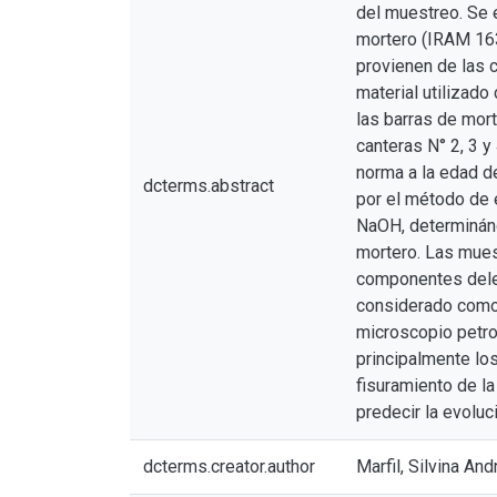
del muestreo. Se 
mortero (IRAM 16
provienen de las c
material utilizado
las barras de mort
canteras N° 2, 3 y
norma a la edad d
dcterms.abstract
por el método de e
NaOH, determinánd
mortero. Las mues
componentes deleté
considerado como 
microscopio petrog
principalmente los
fisuramiento de la
predecir la evoluci
dcterms.creator.author
Marfil, Silvina And