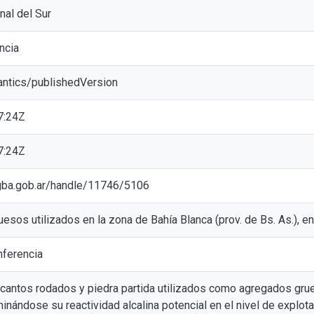
nal del Sur
ncia
antics/publishedVersion
7:24Z
7:24Z
ic.gba.gob.ar/handle/11746/5106
sos utilizados en la zona de Bahía Blanca (prov. de Bs. As.), en 
ferencia
 cantos rodados y piedra partida utilizados como agregados grue
minándose su reactividad alcalina potencial en el nivel de explo