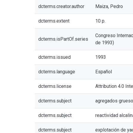
dcterms.creator.author
Maiza, Pedro
dcterms.extent
10 p.
Congreso Internaci
dcterms.isPartOf.series
de 1993)
dcterms.issued
1993
dcterms.language
Español
dcterms.license
Attribution 4.0 Int
dcterms.subject
agregados grues
dcterms.subject
reactividad alcali
dcterms.subject
explotación de ya