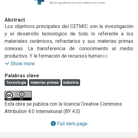
Abstract
Los objetivos principales del CETMIC son la investigación 
y el desarrollo tecnológico de todo lo referente a los 
materiales cerámicos, refractarios y sus materias primas 
conexas. La transferencia de conocimiento al medio 
productivo. Y la formación de recursos humanos.

En el CETMIC, se llevan adelante tesis doctorales y de 
Show more
grado de distintas facultades de la UNLP, la UTN, UNSAM y 
Palabras clave
la UBA. Conjuntamente, varios alumnos avanzados de 
Tecnología
materias primas
industria
carreras de grado de estas universidades realizan estadías 
de colaboración en los diversos grupos de investigación 
del CETMIC. Asimismo el CETMIC posee convenios con 
Esta obra se publica con la licencia Creative Commons
escuelas técnicas de la zona, para que algunos alumnos de 
Attribution 4.0 International (BY 4.0)
las mismas realicen pasantías de entrenamiento en tareas 
científicas.

Full item page
Debido al éxito de los años anteriores y con el objeto 
documentar y mejorar la comunicación interna para poder 