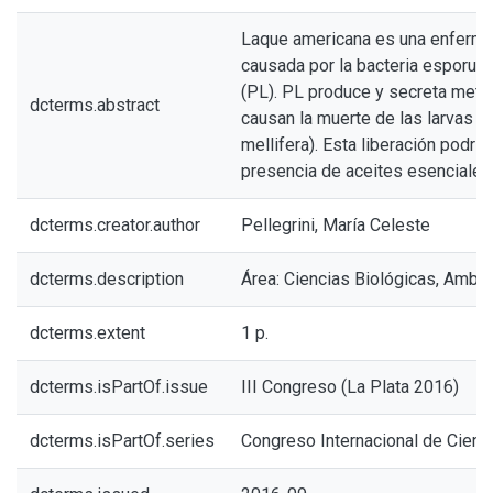
Laque americana es una enferme
causada por la bacteria esporula
(PL). PL produce y secreta met
dcterms.abstract
causan la muerte de las larvas d
mellifera). Esta liberación podrí
presencia de aceites esenciales
dcterms.creator.author
Pellegrini, María Celeste
dcterms.description
Área: Ciencias Biológicas, Ambie
dcterms.extent
1 p.
dcterms.isPartOf.issue
III Congreso (La Plata 2016)
dcterms.isPartOf.series
Congreso Internacional de Cienc