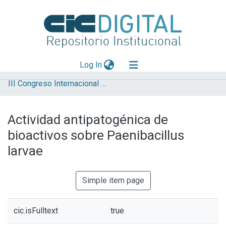
(current)
Log In
III Congreso Internacional de Ciencia y Tecnología
Explorar
Mas información
Actividad antipatogénica de
Aportar material
bioactivos sobre Paenibacillus
Statistics
larvae
Simple item page
cic.isFulltext
true