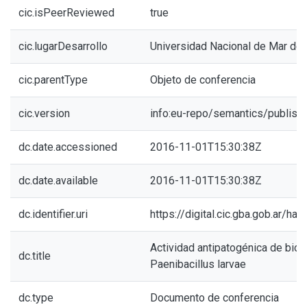
cic.isPeerReviewed
true
cic.lugarDesarrollo
Universidad Nacional de Mar del
cic.parentType
Objeto de conferencia
cic.version
info:eu-repo/semantics/publish
dc.date.accessioned
2016-11-01T15:30:38Z
dc.date.available
2016-11-01T15:30:38Z
dc.identifier.uri
https://digital.cic.gba.gob.ar/h
Actividad antipatogénica de bio
dc.title
Paenibacillus larvae
dc.type
Documento de conferencia