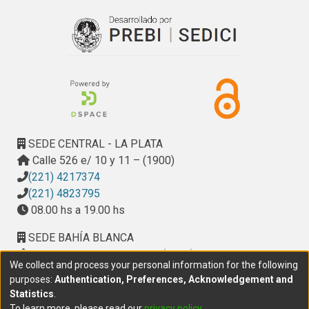
SEDE CENTRAL - LA PLATA
Calle 526 e/ 10 y 11 – (1900)
(221) 4217374
(221) 4823795
08.00 hs a 19.00 hs
SEDE BAHÍA BLANCA
Calle Ciudad de Cali 320 – (8000). Universidad
We collect and process your personal information for the following
Provincial del Sudoeste (UPSO)
purposes:
Authentication, Preferences, Acknowledgement and
(291) 459 2550
, interno 147
Statistics
.
10.00 h a 14.00 h
To learn more, please read our
privacy policy
.