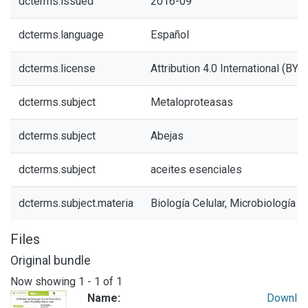
dcterms.issued
2016-09
dcterms.language
Español
dcterms.license
Attribution 4.0 International (BY 4
dcterms.subject
Metaloproteasas
dcterms.subject
Abejas
dcterms.subject
aceites esenciales
dcterms.subject.materia
Biología Celular, Microbiología
Files
Original bundle
Now showing
1 - 1 of 1
Name:
Downl