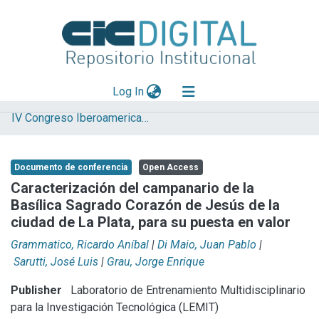
(current)
Log In
IV Congreso Iberoamericano y XII Jornada de Técnicas de Reparación y Conservación del Patrimonio
Explorar
Mas información
Documento de conferencia
Open Access
Aportar material
Caracterización del campanario de la
Basílica Sagrado Corazón de Jesús de la
Statistics
ciudad de La Plata, para su puesta en valor
Grammatico, Ricardo Aníbal
|
Di Maio, Juan Pablo
|
Sarutti, José Luis
|
Grau, Jorge Enrique
Publisher
Laboratorio de Entrenamiento Multidisciplinario
para la Investigación Tecnológica (LEMIT)