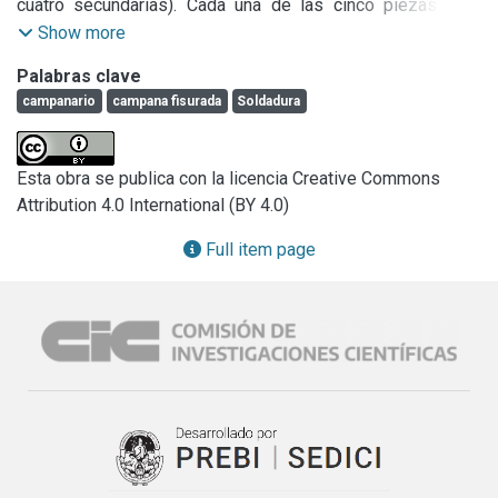
cuatro secundarias). Cada una de las cinco piezas está 
dedicada a alguna figura católica: al Sagrado Corazón de 
Show more
Jesús, a María Auxiliadora, a San José, a la Virgen del 
Palabras clave
Carmen y a San Antonio de Padua. En 1961 se electrificó 
campanario
campana fisurada
Soldadura
(automatizó) el sistema de sonido con la adquisición de un 
equipo importado de Francia de la firma “Les fils de G.

Esta obra se publica con la licencia Creative Commons
Paccard”. Con ese equipo, desde una botonera ubicada en 
Attribution 4.0 International (BY 4.0)
la parte inferior de la torre, se pueden accionar dos 
mecanismos: el que las activa al voleo (las campanas 
Full item page
chocan contra el badajo) y el del martillo (una palanca las 
golpea desde el exterior).

Además, un carillón automático posibilita la ejecución de 
algunas composiciones musicales de la liturgia cristiana 
previamente configuradas. Las campanas fueron adquiridas 
a la Antigua fundición De Poli (prestigiosa fundición 
Italiana, sita en Udine, que fabrica campanas desde 1453) 
en el año 1898. Estando en la actualidad fisurada la 