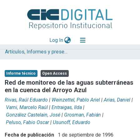
(current)
Log In
Artículos, Informes y presentaciones en Congresos IHLLA
Explorar
Mas información
Informe técnico
Open Access
Aportar material
Red de monitoreo de las aguas subterráneas
en la cuenca del Arroyo Azul
Statistics
Rivas, Raúl Eduardo
|
Weinzettel, Pablo Ariel
|
Arias, Daniel
|
Varni, Marcelo Raúl
|
Entraigas, Ilda
|
González Castelain, José
|
Grosman, Fabián
|
Peluso, Fabio Oscar
|
Usunoff, Eduardo
Fecha de publicación
1 de septiembre de 1996