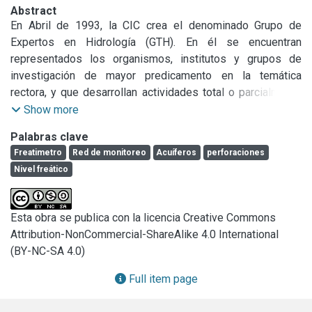
Abstract
En Abril de 1993, la CIC crea el denominado Grupo de 
Expertos en Hidrología (GTH). En él se encuentran 
representados los organismos, institutos y grupos de 
investigación de mayor predicamento en la temática 
rectora, y que desarrollan actividades total o parcialmente 
en el ámbito de la provincia de Buenos Aires. Una de las 
Show more
primeras acciones del GTH fue la identificación de los 
Palabras clave
principales problemas hídricos que pudiesen ser resueltos 
Freatimetro
Red de monitoreo
Acuíferos
perforaciones
mediante acciones coordinadas y, en ese contexto, existió 
Nivel freático
una favorable acogida a la idea de tomar a la cuenca del 
arroyo del Azul como objeto de estudios exhaustivos en 
virtud de la localización en el área de un centro de 
Esta obra se publica con la licencia Creative Commons
referencia (el IHLLA) y de la disponibilidad de un proyecto 
Attribution-NonCommercial-ShareAlike 4.0 International
ya en marcha. Fue así que, contando con el apoyo 
(BY-NC-SA 4.0)
presupuestario de la CIC, en el segundo semestre de 1994 
se efectuó un relevamiento de diagnóstico desde una 
Full item page
óptica multidisciplinaria, y que culminó en el informe 
"Estudio integral de la cuenca piloto del Arroyo del Azul: 