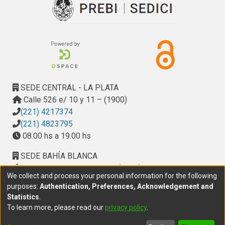
SEDE CENTRAL - LA PLATA
Calle 526 e/ 10 y 11 – (1900)
(221) 4217374
(221) 4823795
08.00 hs a 19.00 hs
SEDE BAHÍA BLANCA
Calle Ciudad de Cali 320 – (8000). Universidad
We collect and process your personal information for the following
Provincial del Sudoeste (UPSO)
purposes:
Authentication, Preferences, Acknowledgement and
(291) 459 2550
, interno 147
Statistics
.
10.00 h a 14.00 h
To learn more, please read our
privacy policy
.
delegacion.bahia@cic.gba.gob.ar