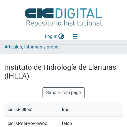
(current)
Log In
Artículos, Informes y presentaciones en Congresos IHLLA
Explorar
Mas información
Instituto de Hidrología de Llanuras
Aportar material
(IHLLA)
Statistics
Simple item page
cic.isFulltext
true
cic.isPeerReviewed
false