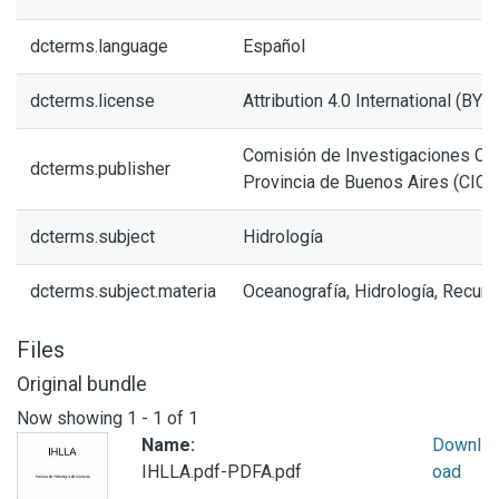
dcterms.language
Español
dcterms.license
Attribution 4.0 International (BY 4
Comisión de Investigaciones Cien
dcterms.publisher
Provincia de Buenos Aires (CICB
dcterms.subject
Hidrología
dcterms.subject.materia
Oceanografía, Hidrología, Recurs
Files
Original bundle
Now showing
1 - 1 of 1
Name:
Downl
IHLLA.pdf-PDFA.pdf
oad