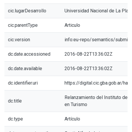
cic.lugarDesarrollo
Universidad Nacional de La Plat
cic.parentType
Articulo
cic.version
info:eu-repo/semantics/submitt
dc.date.accessioned
2016-08-22T13:36:02Z
dc.date.available
2016-08-22T13:36:02Z
dc.identifier.uri
https://digital.cic.gba.gob.ar/h
Relanzamiento del Instituto de 
dc.title
en Turismo
dc.type
Artículo