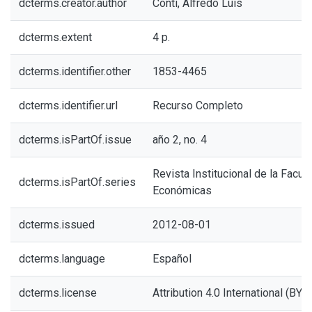
dcterms.creator.author
Conti, Alfredo Luis
dcterms.extent
4 p.
dcterms.identifier.other
1853-4465
dcterms.identifier.url
Recurso Completo
dcterms.isPartOf.issue
año 2, no. 4
Revista Institucional de la Facul
dcterms.isPartOf.series
Económicas
dcterms.issued
2012-08-01
dcterms.language
Español
dcterms.license
Attribution 4.0 International (BY 4