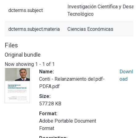
Investigación Científica y Desarr
dcterms.subject
Tecnológico
dcterms.subject.materia
Ciencias Económicas
Files
Original bundle
Now showing
1 - 1 of 1
Name:
Downl
Conti - Relanzamiento del.pdf-
oad
PDFA.pdf
Size:
577.28 KB
Format:
Adobe Portable Document
Format