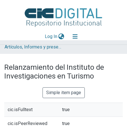
(current)
Log In
Artículos, Informes y presentaciones en Congresos LINTA
Explorar
Mas información
Relanzamiento del Instituto de
Aportar material
Investigaciones en Turismo
Statistics
Simple item page
cic.isFulltext
true
cic.isPeerReviewed
true