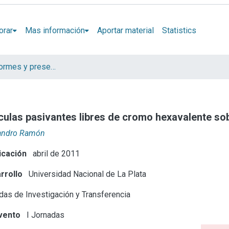
orar
Mas información
Aportar material
Statistics
Artículos, informes y presentaciones en Congresos
iculas pasivantes libres de cromo hexavalente s
ejandro Ramón
icación
abril de 2011
rrollo
Universidad Nacional de La Plata
as de Investigación y Transferencia
vento
I Jornadas