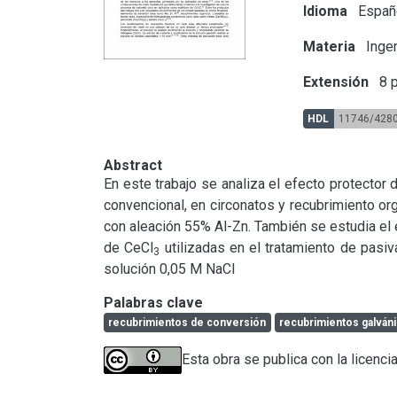
Idioma
Españ
Materia
Ingen
Extensión
8 p
HDL
11746/428
Abstract
En este trabajo se analiza el efecto protector
convencional, en circonatos y recubrimiento or
con aleación 55% Al-Zn. También se estudia el 
de CeCl
 utilizadas en el tratamiento de pasi
3
solución 0,05 M NaCl
Palabras clave
recubrimientos de conversión
recubrimientos galván
Esta obra se publica con la licenci