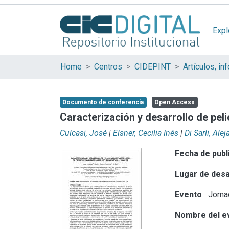
Expl
Home
Centros
CIDEPINT
Documento de conferencia
Open Access
Caracterización y desarrollo de pel
Culcasi, José
|
Elsner, Cecilia Inés
|
Di Sarli, Al
Fecha de publ
Lugar de desa
Evento
Jornad
Nombre del e