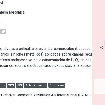
ol
iería Mecánica
.
0
+6
 de diversas películas pasivantes comerciales (basadas en Cr
gánico sin iones metálicos) aplicadas sobre chapas recubiertas 
efecto anticorrosivo de la concentración de H
O
 en soluciones 
2
2
vación de aceros electrocincados expuestos a la acción de una 
icos
XPS
EIS
Anticorrosivos
Corrosión
a Creative Commons Attribution 4.0 International (BY 4.0)