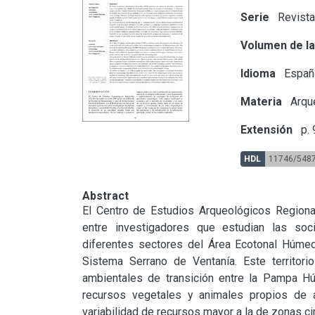
Serie
Revista
Volumen de la
Idioma
Españ
Materia
Arqu
Extensión
p. 
HDL
11746/548
Abstract
El Centro de Estudios Arqueológicos Regional
entre investigadores que estudian las soc
diferentes sectores del Área Ecotonal Húme
Sistema Serrano de Ventanía. Este territor
ambientales de transición entre la Pampa Hú
recursos vegetales y animales propios de 
variabilidad de recursos mayor a la de zonas ci