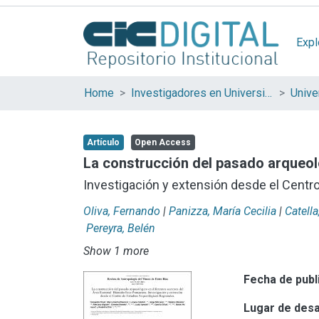
Expl
Home
Investigadores en Universidades Nacionales de la provincia de Buenos Aires
Artículo
Open Access
La construcción del pasado arqueo
Investigación y extensión desde el Centr
Oliva, Fernando
|
Panizza, María Cecilia
|
Catella
Pereyra, Belén
Show 1 more
Fecha de publ
Lugar de desa