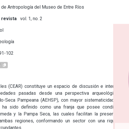
 de Antropología del Museo de Entre Ríos
 revista
vol. 1, no. 2
ol
eología
91-102
7
es (CEAR) constituye un espacio de discusión e interacción 
iedades pasadas desde una perspectiva arqueológica, en 
do-Seca Pampeana (AEHSP), con mayor sistematicidad en el 
io ha sido definido como una franja que posee condiciones 
meda y la Pampa Seca, las cuales facilitan la presencia de 
ambas regiones, conformando un sector con una riqueza y 
rcundantes.
