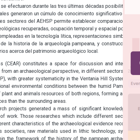
e efectuaron durante las tres últimas décadas posibilitaron el 
uales generaron un cúmulo de conocimiento significativo en una 
ntes sectores del AEHSP permite establecer comparaciones en 
eológicas recuperadas, ocupación temporal y espacial por parte 
mpleadas en la tecnología lítica, representaciones simbólicas, 
de la historia de la arqueología pampeana, y construcción del 
ios acerca del patrimonio arqueológico local.
s (CEAR) constitutes a space for discussion and interaction 
rom an archaeological perspective, in different sectors of the 
ith greater systematicity in the Ventania Hill System. This 
sitional environmental conditions between the humid Pampa and 
 plant and animals resources of both regions, forming a sector 
ces than the surrounding areas.

rch projects generated a mass of significant knowledge in a 
 of work. Those researches which include different sectors of 
rent characteristics of the archaeological evidence recovered: 
 societies, raw materials used in lithic technology, symbolic 
in the framework of the history of the pampean archaeology, 