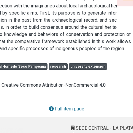
ction with the imaginaries about local archaeological heritage.

y specific aims. First, its purpose is to generate information 
ion in the past from the archaeological record; and second, to 
 in order to build consensus around the cultural heritage that 
 to knowledge and behaviors of conservation and protection of 
that the comparative framework established in this work allows 
and specific processes of indigenous peoples of the region.
al Húmedo Seco Pampeana
research
university extension
cia Creative Commons Attribution-NonCommercial 4.0
Full item page
SEDE CENTRAL - LA PLAT