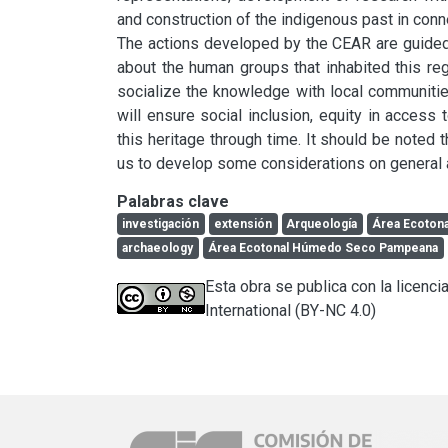
and construction of the indigenous past in conne
The actions developed by the CEAR are guided b
about the human groups that inhabited this reg
socialize the knowledge with local communities,
will ensure social inclusion, equity in access
this heritage through time. It should be noted 
us to develop some considerations on general 
Palabras clave
investigación
extensión
Arqueología
Área Ecoton
archaeology
Área Ecotonal Húmedo Seco Pampeana
Esta obra se publica con la licen
International (BY-NC 4.0)