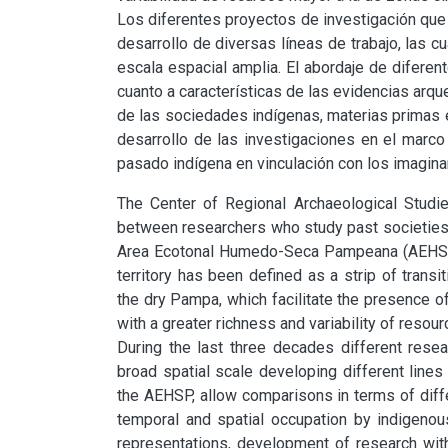
Los diferentes proyectos de investigación que s
desarrollo de diversas líneas de trabajo, las c
escala espacial amplia. El abordaje de difere
cuanto a características de las evidencias arqu
de las sociedades indígenas, materias primas e
desarrollo de las investigaciones en el marco 
pasado indígena en vinculación con los imaginar
The Center of Regional Archaeological Studie
between researchers who study past societies f
Area Ecotonal Humedo-Seca Pampeana (AEHSP), w
territory has been defined as a strip of tran
the dry Pampa, which facilitate the presence of
with a greater richness and variability of resour
During the last three decades different resea
broad spatial scale developing different lines
the AEHSP, allow comparisons in terms of diffe
temporal and spatial occupation by indigenous
representations, development of research with