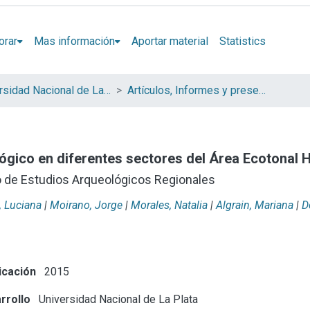
orar
Mas información
Aportar material
Statistics
Universidad Nacional de La Plata (UNLP)
Artículos, Informes y presentaciones en Congresos (UNLP)
lógico en diferentes sectores del Área Ecoton
o de Estudios Arqueológicos Regionales
, Luciana
|
Moirano, Jorge
|
Morales, Natalia
|
Algrain, Mariana
|
D
icación
2015
rrollo
Universidad Nacional de La Plata