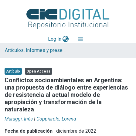
(current)
Log In
Artículos, Informes y presentaciones en Congresos LINTA
Explorar
Mas información
Artículo
Open Access
Aportar material
Conflictos socioambientales en Argentina:
una propuesta de diálogo entre experiencias
Statistics
de resistencia al actual modelo de
apropiación y transformación de la
naturaleza
Maraggi, Inés
|
Coppiarolo, Lorena
Fecha de publicación
diciembre de 2022