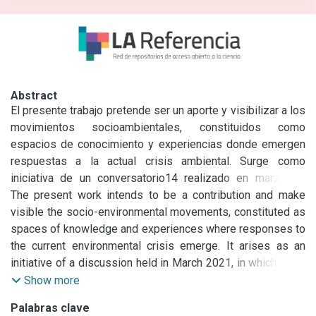
Abstract
El presente trabajo pretende ser un aporte y visibilizar a los 
movimientos socioambientales, constituidos como 
espacios de conocimiento y experiencias donde emergen 
respuestas a la actual crisis ambiental. Surge como 
iniciativa de un conversatorio14 realizado en marzo de 
2021, en el cual participaron tres organizaciones vinculadas 
The present work intends to be a contribution and make 
a la degradación de humedales, la explotación minera a 
visible the socio-environmental movements, constituted as 
cielo abierto y los pueblos fumigados.

spaces of knowledge and experiences where responses to 
Para alcanzar este objetivo, se articularon fuentes de 
the current environmental crisis emerge. It arises as an 
información primarias y secundarias. Se comenzó con un 
initiative of a discussion held in March 2021, in which three 
breve relevamiento bibliográfico que da cuenta de la 
organizations linked to the degradation of wetlands, open-
Show more
complementariedad para el análisis de los conflictos 
pit mining and fumigated towns participated.

Palabras clave
socioambientales de los conceptos geográficos, 
To achieve this objective, primary and secondary sources 