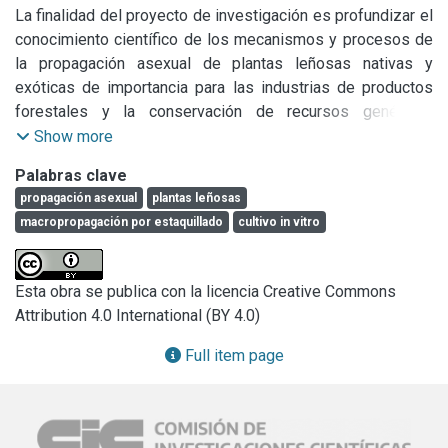
La finalidad del proyecto de investigación es profundizar el 
conocimiento científico de los mecanismos y procesos de 
la propagación asexual de plantas leñosas nativas y 
exóticas de importancia para las industrias de productos 
forestales y la conservación de recursos genéticos 
forestales. Para ello, se aplicaron las técnicas de 
Show more
macropropagación por estaquillado y de cultivo in vitro de 
Palabras clave
tejidos vegetales, principalmente en especies forestales 
propagación asexual
plantas leñosas
nativas de la flora bonaerense. Se realizaron estudios 
macropropagación por estaquillado
cultivo in vitro
sobre los factores internos y externos que favorecen la 
obtención de plantas por estaquillado y para determinar la 
capacidad morfogenética in vitro de diferentes explantos.

Esta obra se publica con la licencia Creative Commons
Para ello, se utilizó material vegetal de la colección 
Attribution 4.0 International (BY 4.0)
existente en el Banco de Germoplasma (BBA/FAO) de 
especies forestales nativas de la Provincia de Buenos 
Full item page
Aires (colección base del CEProVe) de la Facultad de 
Ciencias Agrarias y Forestales (UNLP). Esta colección está 
integrada por individuos de procedencia conocida, 
convenientemente identificados y de sanidad controlada. 