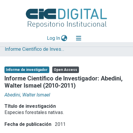
(current)
Log In
Informe Científico de Investigador
Explorar
Mas información
Informe de investigador
Open Access
Aportar material
Informe Científico de Investigador: Abedini,
Walter Ismael (2010-2011)
Statistics
Abedini, Walter Ismael
Título de investigación
Especies forestales nativas.
Fecha de publicación
2011