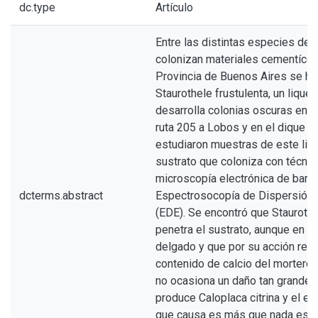
dc.type
Artículo
Entre las distintas especies de 
colonizan materiales cementíceo
Provincia de Buenos Aires se ha
Staurothele frustulenta, un lique
desarrolla colonias oscuras en e
ruta 205 a Lobos y en el dique de
estudiaron muestras de este liqu
sustrato que coloniza con técni
microscopía electrónica de barr
dcterms.abstract
Espectrosocopía de Dispersión 
(EDE). Se encontró que Staurothe
penetra el sustrato, aunque en 
delgado y que por su acción red
contenido de calcio del mortero.
no ocasiona un daño tan grande 
produce Caloplaca citrina y el ef
que causa es más que nada estét