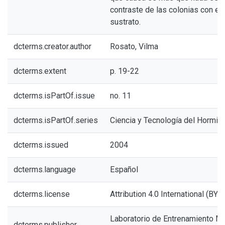
contraste de las colonias con el 
sustrato.
dcterms.creator.author
Rosato, Vilma
dcterms.extent
p. 19-22
dcterms.isPartOf.issue
no. 11
dcterms.isPartOf.series
Ciencia y Tecnología del Hormig
dcterms.issued
2004
dcterms.language
Español
dcterms.license
Attribution 4.0 International (BY 4
Laboratorio de Entrenamiento Mul
dcterms.publisher