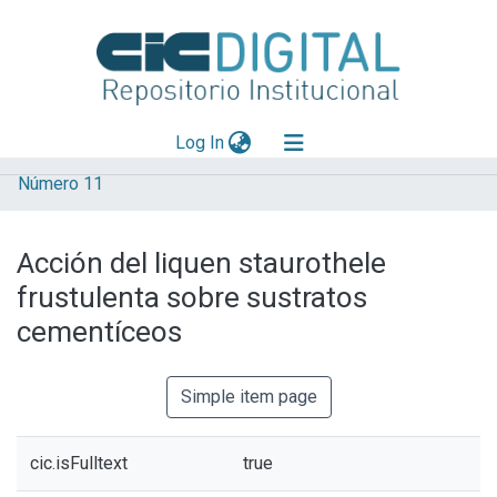
(current)
Log In
Número 11
Explorar
Mas información
Acción del liquen staurothele
Aportar material
frustulenta sobre sustratos
Statistics
cementíceos
Simple item page
cic.isFulltext
true