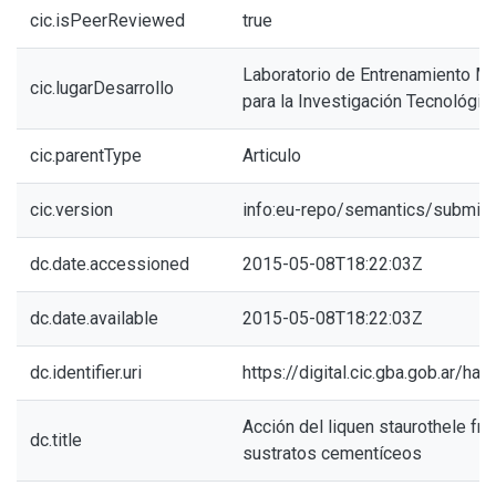
cic.isPeerReviewed
true
Laboratorio de Entrenamiento Mul
cic.lugarDesarrollo
para la Investigación Tecnológic
cic.parentType
Articulo
cic.version
info:eu-repo/semantics/submitt
dc.date.accessioned
2015-05-08T18:22:03Z
dc.date.available
2015-05-08T18:22:03Z
dc.identifier.uri
https://digital.cic.gba.gob.ar/h
Acción del liquen staurothele fru
dc.title
sustratos cementíceos