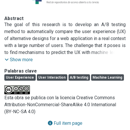
Abstract
The goal of this research is to develop an A/B testing 
method to automatically compare the user experience (UX) 
of alternative designs for a web application in a real context 
with a large number of users. The challenge that it poses is 
to find mechanisms to predict the UX with machine learning 
techniques. This submission outlines the motivation, 
Show more
research goal, current status and remaining work.
Palabras clave
User Experience
User Interaction
A/B testing
Machine Learning
Esta obra se publica con la licencia Creative Commons
Attribution-NonCommercial-ShareAlike 4.0 International
(BY-NC-SA 4.0)
Full item page