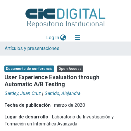
(current)
Log In
Artículos y presentaciones en Congresos LIFIA
Explorar
Mas información
Documento de conferencia
Open Access
Aportar material
User Experience Evaluation through
Automatic A/B Testing
Statistics
Gardey, Juan Cruz
|
Garrido, Alejandra
Fecha de publicación
marzo de 2020
Lugar de desarrollo
Laboratorio de Investigación y
Formación en Informática Avanzada