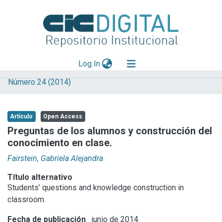
(current)
Log In
Número 24 (2014)
Explorar
Mas información
Artículo
Open Access
Aportar material
Preguntas de los alumnos y construcción del
conocimiento en clase.
Statistics
Fairstein, Gabriela Alejandra
Título alternativo
Students’ questions and knowledge construction in
classroom.
Fecha de publicación
junio de 2014