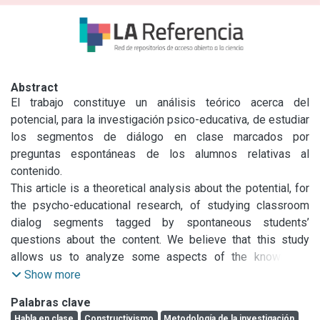
Abstract
El trabajo constituye un análisis teórico acerca del 
potencial, para la investigación psico-educativa, de estudiar 
los segmentos de diálogo en clase marcados por 
preguntas espontáneas de los alumnos relativas al 
contenido.

Sostendremos que su estudio permite analizar aspectos 
This article is a theoretical analysis about the potential, for 
de la construcción del conocimiento en el contexto de la 
the psycho-educational research, of studying classroom 
interacción en clase. Con base en un enfoque 
dialog segments tagged by spontaneous students’ 
constructivista amplio, consideramos que la pregunta 
questions about the content. We believe that this study 
espontánea exterioriza la construcción cognoscitiva del 
allows us to analyze some aspects of the knowledge 
alumno, lo que permite al docente reconstruir el proceso 
construction in the context of classroom interaction. Based 
Show more
cognoscitivo que la generó y ofrecer una respuesta que 
on a broad constructivist approach, we consider the 
Palabras clave
oriente la reorganización de conocimientos del sujeto El 
spontaneous questions externalize the student’s cognitive 
Habla en clase
Constructivismo
Metodología de la investigación