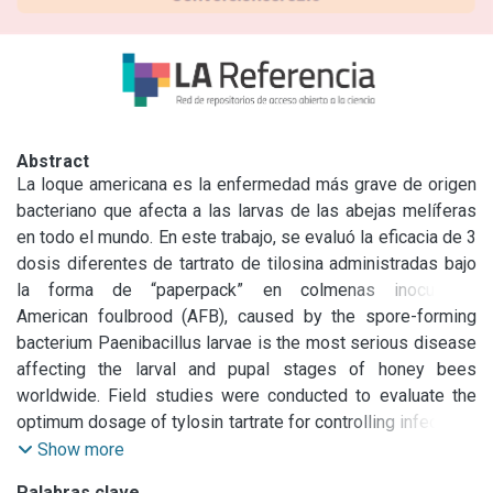
Abstract
La loque americana es la enfermedad más grave de origen 
bacteriano que afecta a las larvas de las abejas melíferas 
en todo el mundo. En este trabajo, se evaluó la eficacia de 3 
dosis diferentes de tartrato de tilosina administradas bajo 
la forma de “paperpack” en colmenas inoculadas 
artificialmente con esporas de Paenibacillus larvae, agente 
American foulbrood (AFB), caused by the spore-forming 
etiológico de la enfermedad. La ausencia de larvas con 
bacterium Paenibacillus larvae is the most serious disease 
síntomas clínicos demostró que las dosis de 1.000 mg y 
affecting the larval and pupal stages of honey bees 
1.200 mg de tilosina fueron las más efectivas in vivo 
worldwide. Field studies were conducted to evaluate the 
protegiendo a las colmenas por un período de hasta 365 
optimum dosage of tylosin tartrate for controlling infections 
días desde la aplicación del tratamiento. Paralelamente, se 
of American Foulbrood in artificially inoculated colonies. 
Show more
encontró una mayor efectividad de la dosis de 1.000 mg 
The absence of larvae with clinical symptoms 
Palabras clave