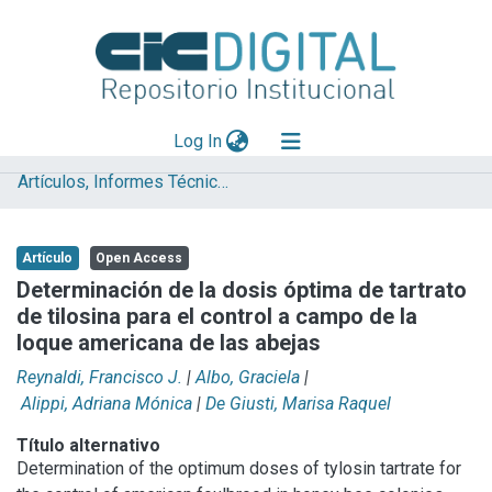
(current)
Log In
Artículos, Informes Técnicos y presentaciones en Congresos
Explorar
Mas información
Artículo
Open Access
Aportar material
Determinación de la dosis óptima de tartrato
de tilosina para el control a campo de la
Statistics
loque americana de las abejas
Reynaldi, Francisco J.
|
Albo, Graciela
|
Alippi, Adriana Mónica
|
De Giusti, Marisa Raquel
Título alternativo
Determination of the optimum doses of tylosin tartrate for