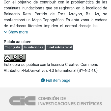
Con el objetivo de contribuir con la problemática de las 
continuas inundaciones que se registran en la localidad de 
Balneario Reta, Partido de Tres Arroyos, Bs. As, se 
confeccionó un Mapa Topográfico. En esta zona la cadena 
de médanos litorales impiden el normal drenaje hacia el 
mar, de manera que la localidad se encuentra en un bajo sin 
Show more
drenaje natural. En el año 1998 se construyó un túnel 
Palabras clave
submedanal para drenar los excesos pluviométricos, el 
Topografía
Inundaciones
túnel submedanal
cual resulta insuficiente, dado el crecimiento exponencial 
de la Villa a partir de la construcción de la ruta pavimentada 
para su acceso en 2012. Estos anegamientos, traen 
Esta obra se publica con la licencia Creative Commons
aparejados otros problemas, no menos importantes, como 
Attribution-NoDerivatives 4.0 International (BY-ND 4.0)
es la salinización de suelos y aguas superficiales y 
subterraneas, problemas que son más críticos en el sector 
Full item page
oeste de la localidad, donde se observan numerosos 
pantanos. Se comenzó a hacer mediciones de 
conductividad eléctrica en muestras de agua, que arrojan 
valores muy elevados; resultando no apta para consumo ni 
riego, por la alta salinidad. El mapa topográfico se 