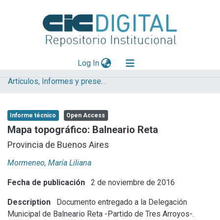
(current)
Log In
Artículos, Informes y presentaciones en Congresos (UNLP)
Explorar
Mas información
Informe técnico
Open Access
Aportar material
Mapa topográfico: Balneario Reta
Statistics
Provincia de Buenos Aires
Mormeneo, María Liliana
Fecha de publicación
2 de noviembre de 2016
Description
Documento entregado a la Delegación
Municipal de Balneario Reta -Partido de Tres Arroyos-.