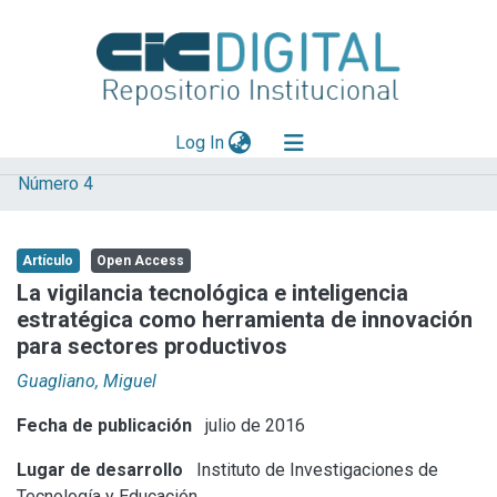
(current)
Log In
Número 4
Explorar
Mas información
Artículo
Open Access
Aportar material
La vigilancia tecnológica e inteligencia
estratégica como herramienta de innovación
Statistics
para sectores productivos
Guagliano, Miguel
Fecha de publicación
julio de 2016
Lugar de desarrollo
Instituto de Investigaciones de
Tecnología y Educación