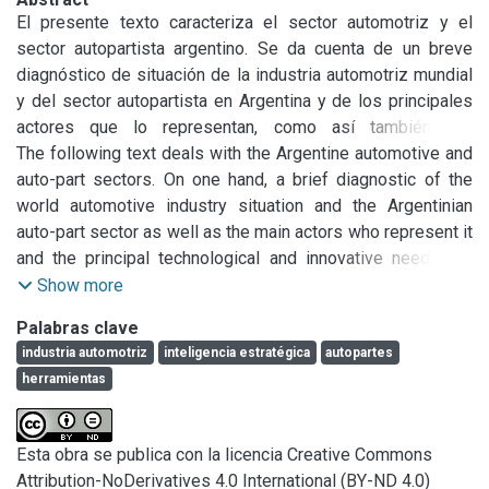
El presente texto caracteriza el sector automotriz y el 
sector autopartista argentino. Se da cuenta de un breve 
diagnóstico de situación de la industria automotriz mundial 
y del sector autopartista en Argentina y de los principales 
actores que lo representan, como así también, las 
principales necesidades que presenta en la actualidad en 
The following text deals with the Argentine automotive and 
términos de tecnología e innovación. Por otra parte, se 
auto-part sectors. On one hand, a brief diagnostic of the 
realiza una descripción conceptual de todo lo relacionado a 
world automotive industry situation and the Argentinian 
las disciplinas de Vigilancia Tecnológica e Inteligencia 
auto-part sector as well as the main actors who represent it 
Estratégica (VTeIE) y la importancia de éstas enfocadas a 
and the principal technological and innovative needs are 
sectores productivos. Se analizó y planteó una 
presented. On the other hand, a conceptual description 
Show more
metodología para el desarrollo de productos de VTeIE que 
related to the areas of Technological Security and 
Palabras clave
contengan información de valor estratégica para responder 
Intelligence Strategy applied to a productive sector as the 
industria automotriz
inteligencia estratégica
autopartes
a las necesidades del sector autopartista y mejorar la toma 
autopart one in the country is analysed.
herramientas
de decisiones de los distintos actores del sector.
Esta obra se publica con la licencia Creative Commons
Attribution-NoDerivatives 4.0 International (BY-ND 4.0)